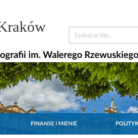
 Kraków
Szukaj w bip
ografii im. Walerego Rzewuskieg
FINANSE I MIENIE
POLITY