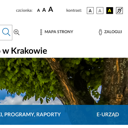
A
A
czcionka:
A
kontrast:
MAPA STRONY
ZALOGUJ
o w Krakowie
KI, PROGRAMY, RAPORTY
E-URZĄD