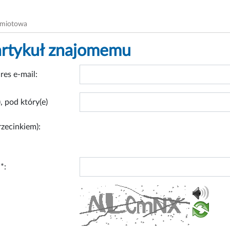
dmiotowa
artykuł znajomemu
res e-mail:
, pod który(e)
rzecinkiem):
*: