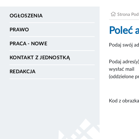
Strona Po
OGŁOSZENIA
Poleć 
PRAWO
PRACA - NOWE
Podaj swój ad
KONTAKT Z JEDNOSTKĄ
Podaj adres(y)
wysłać mail
REDAKCJA
(oddzielone p
Kod z obrazka