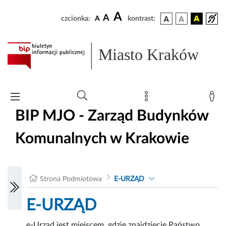
A
A
czcionka:
A
kontrast:
Miasto Kraków
BIP MJO - Zarząd Budynków
Komunalnych w Krakowie
Strona Podmiotowa
E-URZĄD
E-URZĄD
e-Urząd jest miejscem, gdzie znajdziecie Państwo