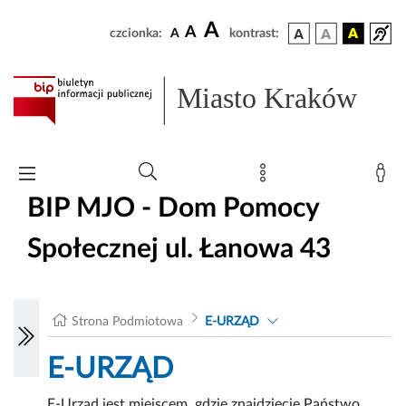
A
A
czcionka:
A
kontrast:
Miasto Kraków
BIP MJO - Dom Pomocy
Społecznej ul. Łanowa 43
Strona Podmiotowa
E-URZĄD
E-URZĄD
E-Urząd jest miejscem, gdzie znajdziecie Państwo