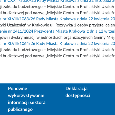
 nr CXXIII/3350/23 Rady Miasta Krakowa z dnia 22 listopada 2
cji zakładu budżetowego – Miejskie Centrum Profilaktyki Uzależ
ki budżetowej pod nazwą „Miejskie Centrum Profilaktyki Uzależn
 nr XLVIII/1063/26 Rady Miasta Krakowa z dnia 22 kwietnia 20
ktyki Uzależnień w Krakowie ul. Rozrywka 1 osoby przyjętej cel
enie nr 2411/2024 Prezydenta Miasta Krakowa z dnia 12 wrześ
owi i dyskryminacji w jednostkach organizacyjnych Gminy Miej
 nr XLVIII/1064/26 Rady Miasta Krakowa z dnia 22 kwietnia 20
cji zakładu budżetowego – Miejskie Centrum Profilaktyki Uzależ
ki budżetowej pod nazwą „Miejskie Centrum Profilaktyki Uzależn
Ponowne
Deklaracja
wykorzystywanie
dostępności
informacji sektora
publicznego