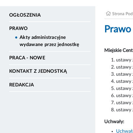
Strona Po
OGŁOSZENIA
Prawo
PRAWO
Akty administracyjne
wydawane przez jednostkę
Miejskie Cent
PRACA - NOWE
ustawy z
ustawy z
KONTAKT Z JEDNOSTKĄ
ustawy z
ustawy z
REDAKCJA
ustawy z
ustawy z
ustawy z
ustawy z
Uchwały:
Uchwała