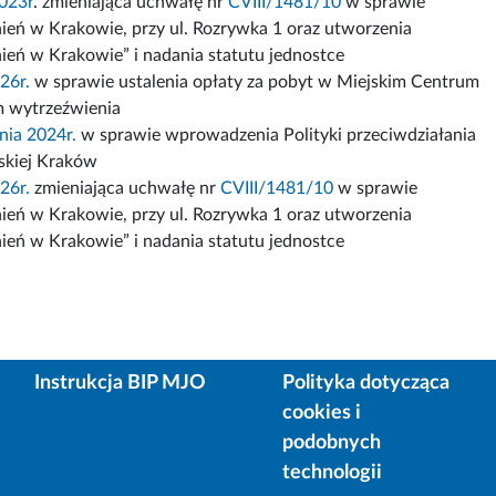
023r
. zmieniająca uchwałę nr
CVIII/1481/10
w sprawie
nień w Krakowie, przy ul. Rozrywka 1 oraz utworzenia
ień w Krakowie” i nadania statutu jednostce
26r.
w sprawie ustalenia opłaty za pobyt w Miejskim Centrum
em wytrzeźwienia
nia 2024r.
w sprawie wprowadzenia Polityki przeciwdziałania
skiej Kraków
26r.
zmieniająca uchwałę nr
CVIII/1481/10
w sprawie
nień w Krakowie, przy ul. Rozrywka 1 oraz utworzenia
ień w Krakowie” i nadania statutu jednostce
Instrukcja BIP MJO
Polityka dotycząca
cookies i
podobnych
technologii