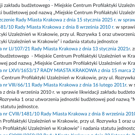
cji zakładu budżetowego - Miejskie Centrum Profilaktyki Uzależ
ki budżetowej pod nazwą „Miejskie Centrum Profilaktyki Uzależn
czenie Rady Miasta Krakowa z dnia 15 stycznia 2025 r. w sprawi
481/10 Rady Miasta Krakowa z dnia 8 września 2010 r.
w sprawie
ktyki Uzależnień w Krakowie, przy ul. Rozrywka 1 oraz utworzen
tyki Uzależnień w Krakowie” i nadania statutu jednostce
 nr LI/107/21 Rady Miasta Krakowa z dnia 13 stycznia 2021r
. 
 budżetowego - Miejskie Centrum Profilaktyki Uzależnień w Krak
wej pod nazwą „Miejskie Centrum Profilaktyki Uzależnień w Kra
a nr LXVI/1653/17 RADY MIASTA KRAKOWA z dnia 15 marca 2
e Centrum Profilaktyki Uzależnień w Krakowie, przy ul. Rozrywk
 nr VIII/66/11 Rady Miasta Krakowa z dnia 16 lutego 2011r
. w
 z dnia 8 września 2010 r. w sprawie likwidacji zakładu budżet
. Rozrywka 1 oraz utworzenia jednostki budżetowej pod nazwą "M
 statutu jednostce.
 nr CVIII/1481/10 Rady Miasta Krakowa z dnia 8 września 201
 Profilaktyki Uzależnień w Krakowie, przy ul. Rozrywka 1 oraz 
 Profilaktyki Uzależnień w Krakowie" i nadania statutu jednostc