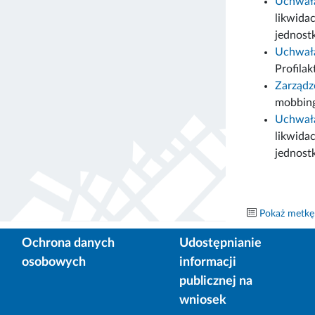
Uchwała
likwida
jednost
Uchwała
Profila
Zarządz
mobbing
Uchwała
likwida
jednost
Pokaż metkę
Ochrona danych
Udostępnianie
osobowych
informacji
publicznej na
wniosek