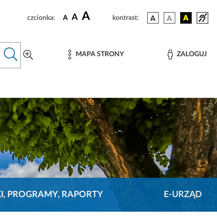
A
A
czcionka:
A
kontrast:
MAPA STRONY
ZALOGUJ
KI, PROGRAMY, RAPORTY
E-URZĄD