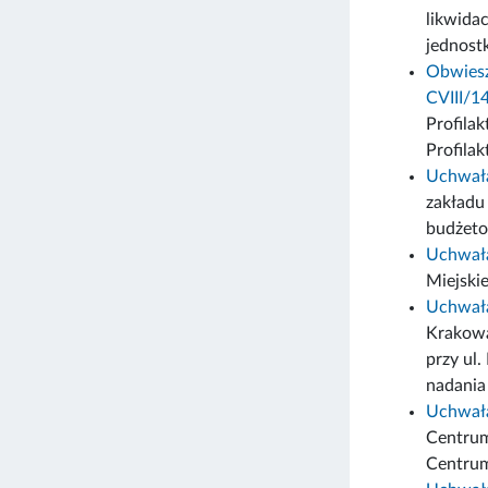
likwida
jednost
Obwiesz
CVIII/1
Profila
Profilak
Uchwała
zakładu
budżeto
Uchwał
Miejski
Uchwała
Krakowa
przy ul
nadania
Uchwała
Centrum
Centrum