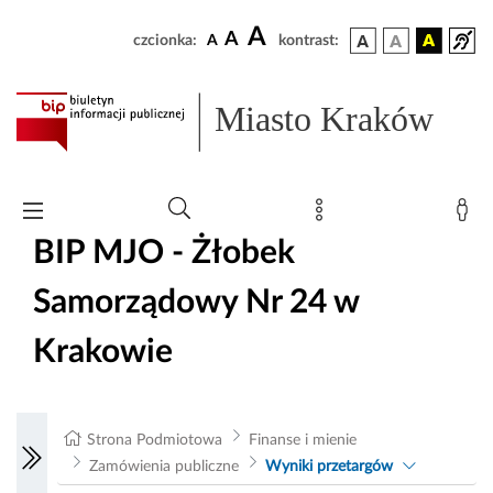
A
A
czcionka:
A
kontrast:
Miasto Kraków
BIP MJO - Żłobek
Samorządowy Nr 24 w
Krakowie
Strona Podmiotowa
Finanse i mienie
Zamówienia publiczne
Wyniki przetargów