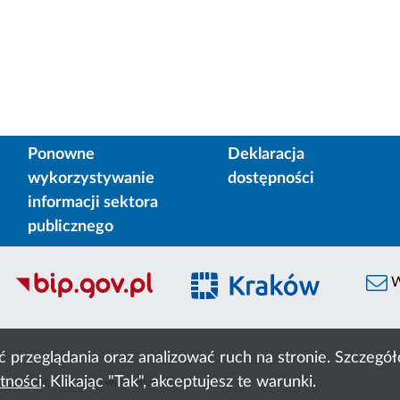
Ponowne
Deklaracja
wykorzystywanie
dostępności
informacji sektora
publicznego
W
ć przeglądania oraz analizować ruch na stronie. Szczeg
tności
. Klikając "Tak", akceptujesz te warunki.
 Cyfronet AGH
liczba wyświetleń:
3083