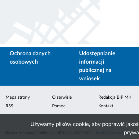
Ochrona danych
Udostępnianie
osobowych
informacji
publicznej na
wniosek
Mapa strony
O serwisie
Redakcja BIP MK
RSS
Pomoc
Kontakt
Używamy plików cookie, aby poprawić jakoś
prywa
Biuletyn Informacji Publicznej - BIP MK © 2003-2026,
Urząd Miasta Krakowa
,
ACK