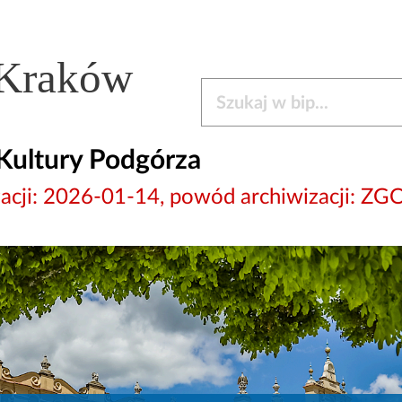
 Kraków
Szukaj w bip
Kultury Podgórza
wizacji: 2026-01-14, powód archiwizacj