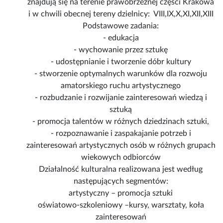
znajdują się na terenie prawobrzeżnej części Krakowa
i w chwili obecnej tereny dzielnicy: VIII,IX,X,XI,XII,XIII
Podstawowe zadania:
- edukacja
- wychowanie przez sztukę
- udostępnianie i tworzenie dóbr kultury
- stworzenie optymalnych warunków dla rozwoju
amatorskiego ruchu artystycznego
- rozbudzanie i rozwijanie zainteresowań wiedzą i
sztuką
- promocja talentów w różnych dziedzinach sztuki,
- rozpoznawanie i zaspakajanie potrzeb i
zainteresowań artystycznych osób w różnych grupach
wiekowych odbiorców
Działalność kulturalna realizowana jest według
następujących segmentów:
artystyczny – promocja sztuki
oświatowo-szkoleniowy –kursy, warsztaty, koła
zainteresowań