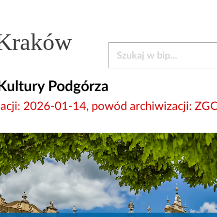
 Kraków
Szukaj w bip
Kultury Podgórza
wizacji: 2026-01-14, powód archiwizacj