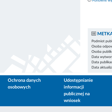
Ponowne wyk
METKA
Podmiot publ
Osoba odpowi
Osoba publik
Data wytworz
Data publikac
Data aktualiza
Ochrona danych
Udostępnianie
osobowych
informacji
publicznej na
wniosek