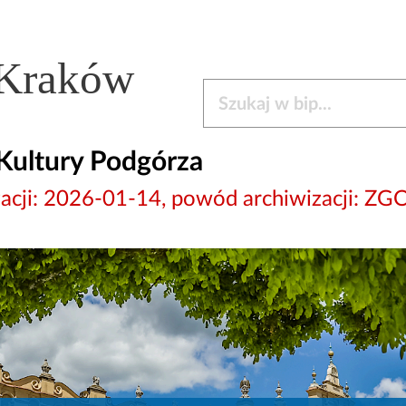
 Kraków
Szukaj w bip
Kultury Podgórza
wizacji: 2026-01-14, powód archiwizacj