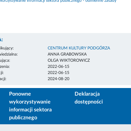
orzystywanie informacji sektora publicznego - odmienne zasady
:
ikujący:
CENTRUM KULTURY PODGÓRZA
edzialna:
ANNA GRABOWSKA
ująca:
OLGA WIKTOROWICZ
enia:
2022-06-15
ji:
2022-06-15
cji:
2024-08-20
Ponowne
Deklaracja
wykorzystywanie
dostępności
informacji sektora
publicznego