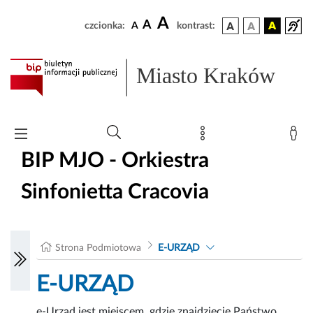
A
A
czcionka:
A
kontrast:
Miasto Kraków
BIP MJO - Orkiestra
Sinfonietta Cracovia
Strona Podmiotowa
E-URZĄD
E-URZĄD
e-Urząd jest miejscem, gdzie znajdziecie Państwo