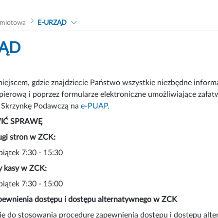
dmiotowa
E-URZĄD
ZĄD
miejscem, gdzie znajdziecie Państwo wszystkie niezbędne info
pierową i poprzez formularze elektroniczne umożliwiające załat
ą Skrzynkę Podawczą na
e-PUAP.
IĆ SPRAWĘ
ugi stron w ZCK:
piątek 7:30 - 15:30
y kasy w ZCK:
piątek 7:30 - 15:00
pewnienia dostępu i dostępu alternatywnego w ZCK
ę do stosowania procedurę zapewnienia dostępu i dostępu alte