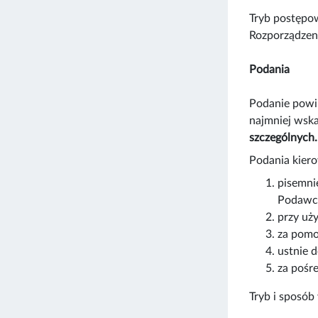
Tryb postępow
Rozporządzeni
Podania
Podanie powi
najmniej wska
szczególnych.
Podania kier
pisemni
Podawcz
przy uż
za pomo
ustnie 
za pośr
Tryb i sposób