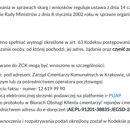
ania w sprawach skarg i wniosków reguluje ustawa z dnia 14 c
e Rady Ministrów z dnia 8 stycznia 2002 roku w sprawie organi
nno spełniać wymogi określone w art. 63 Kodeksu postępowania
zanie osoby, od której pochodzi, jej adres, żądanie oraz
czynić 
owane do ZCK mogą być wnoszone w szczególności:
e, pod adresem: Zarząd Cmentarzy Komunalnych w Krakowie, ul
ym lub za pośrednictwem operatora pocztowego)
yciu faksu - numer: 12 619 99 90
cą elektronicznej skrzynki podawczej na platformie
e-PUAP.
do protokołu w Biurach Obsługi Klienta cmentarzy/ rejonów cm
ednictwem adresu do e-doręczeń (
AE:PL-91201-38835-JEGSD-2
 wnoszenia i rozpatrywania podań określony został w Kodeksie 