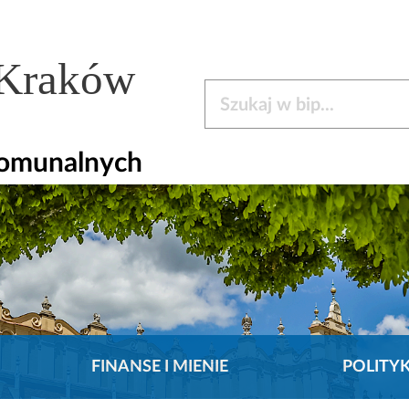
 Kraków
Szukaj w bip
Komunalnych
FINANSE I MIENIE
POLITY