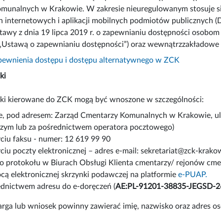
unalnych w Krakowie. W zakresie nieuregulowanym stosuje się 
n internetowych i aplikacji mobilnych podmiotów publicznych (Dz
stawy z dnia 19 lipca 2019 r. o zapewnianiu dostępności osobom 
: „Ustawą o zapewnianiu dostępności”) oraz wewnątrzzakładowe
pewnienia dostępu i dostępu alternatywnego w ZCK
ki
oski kierowane do ZCK mogą być wnoszone w szczególności:
e, pod adresem: Zarząd Cmentarzy Komunalnych w Krakowie, ul
ym lub za pośrednictwem operatora pocztowego)
yciu faksu - numer: 12 619 99 90
ciu poczty elektronicznej – adres e-mail: sekretariat@zck-krakow
do protokołu w Biurach Obsługi Klienta cmentarzy/ rejonów cm
cą elektronicznej skrzynki podawczej na platformie
e-PUAP.
ednictwem adresu do e-doręczeń (
AE:PL-91201-38835-JEGSD-2
ga lub wniosek powinny zawierać imię, nazwisko oraz adres os