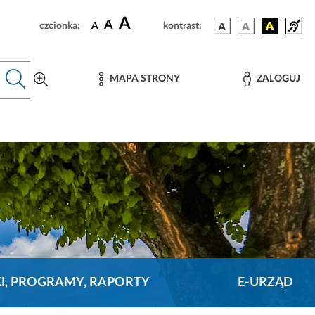
A
A
czcionka:
A
kontrast:
MAPA STRONY
ZALOGUJ
KI, PROGRAMY, RAPORTY
E-URZĄD