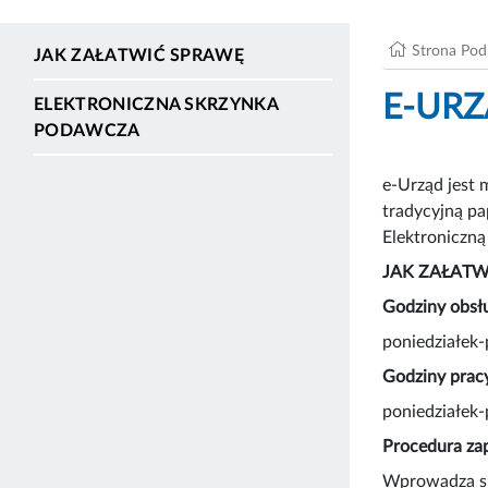
Strona Po
JAK ZAŁATWIĆ SPRAWĘ
E-UR
ELEKTRONICZNA SKRZYNKA
PODAWCZA
e-Urząd jest 
tradycyjną pa
Elektroniczn
JAK ZAŁATW
Godziny obsł
poniedziałek-
Godziny prac
poniedziałek-
Procedura za
Wprowadza si