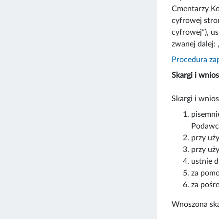
Cmentarzy Kom
cyfrowej stro
cyfrowej”), u
zwanej dalej
Procedura za
Skargi i wnios
Skargi i wni
pisemni
Podawcz
przy uż
przy uży
ustnie 
za pomo
za pośr
Wnoszona skar