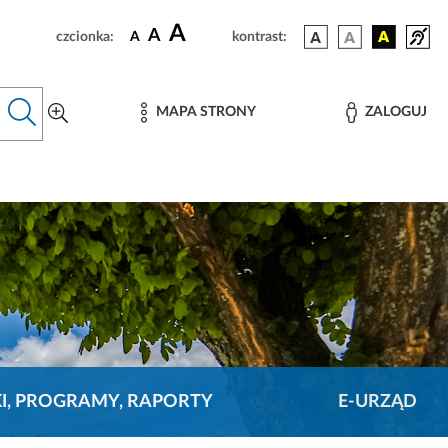
A
A
czcionka:
A
kontrast:
MAPA STRONY
ZALOGUJ
KI, PROGRAMY, RAPORTY
E-URZĄD