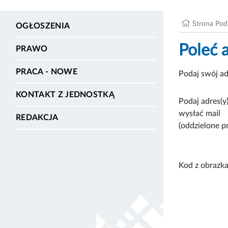
Strona Po
OGŁOSZENIA
Poleć 
PRAWO
PRACA - NOWE
Podaj swój ad
KONTAKT Z JEDNOSTKĄ
Podaj adres(y)
wysłać mail
REDAKCJA
(oddzielone p
Kod z obrazka