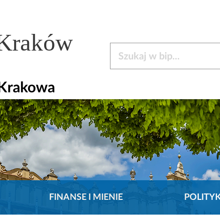
 Kraków
Szukaj w bip
 Krakowa
FINANSE I MIENIE
POLITY