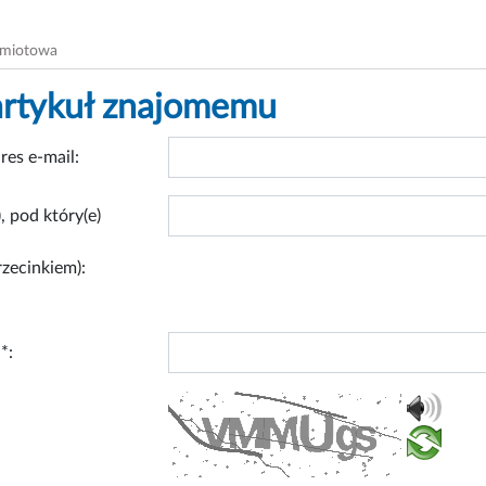
dmiotowa
artykuł znajomemu
res e-mail:
, pod który(e)
rzecinkiem):
*: