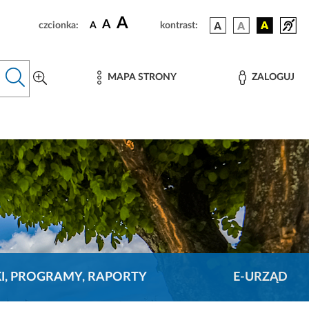
A
A
czcionka:
A
kontrast:
MAPA STRONY
ZALOGUJ
KI, PROGRAMY, RAPORTY
E-URZĄD