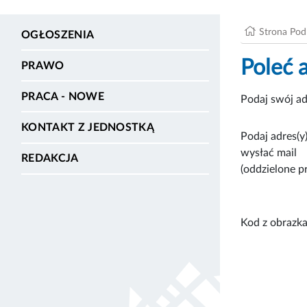
Strona Po
OGŁOSZENIA
Poleć 
PRAWO
PRACA - NOWE
Podaj swój ad
KONTAKT Z JEDNOSTKĄ
Podaj adres(y)
wysłać mail
REDAKCJA
(oddzielone p
Kod z obrazka