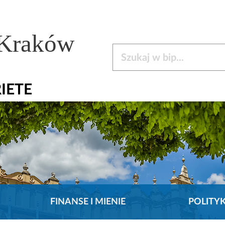
 Kraków
Szukaj w bip
RIETE
FINANSE I MIENIE
POLITY