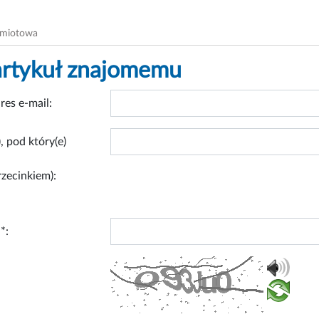
dmiotowa
artykuł znajomemu
res e-mail:
, pod który(e)
rzecinkiem):
*: