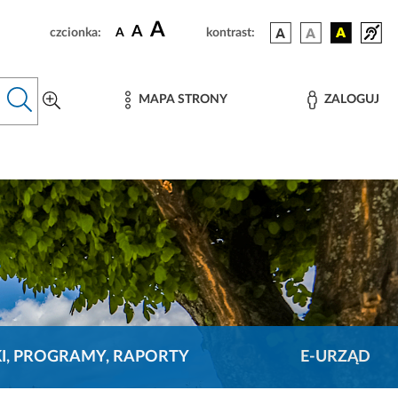
A
A
czcionka:
A
kontrast:
MAPA STRONY
ZALOGUJ
KI, PROGRAMY, RAPORTY
E-URZĄD