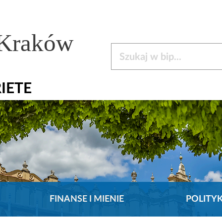
 Kraków
Szukaj w bip
RIETE
FINANSE I MIENIE
POLITY