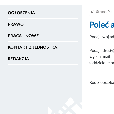
Strona Po
OGŁOSZENIA
Poleć 
PRAWO
PRACA - NOWE
Podaj swój ad
KONTAKT Z JEDNOSTKĄ
Podaj adres(y)
wysłać mail
REDAKCJA
(oddzielone p
Kod z obrazka