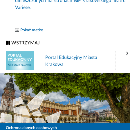
umieszczonych na stronach BIP Krakowskiego Teatru
Variete.
Pokaż metkę
WSTRZYMAJ
Portal Edukacyjny Miasta
Krakowa
Ochrona danych osobowych