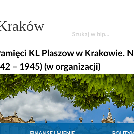
 Kraków
Szukaj w bip
amięci KL Plaszow w Krakowie. Ni
42 – 1945) (w organizacji)
FINANSE I MIENIE
POLITY