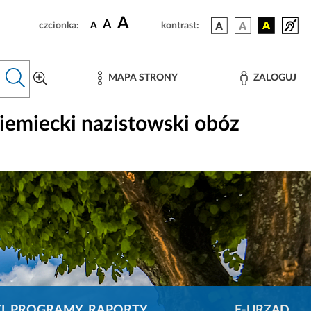
A
A
czcionka:
A
kontrast:
MAPA STRONY
ZALOGUJ
emiecki nazistowski obóz
KI, PROGRAMY, RAPORTY
E-URZĄD