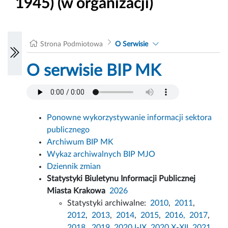
1945) (w organizacji)
Strona Podmiotowa
O Serwisie
O serwisie BIP MK
Ponowne wykorzystywanie informacji sektora
publicznego
Archiwum BIP MK
Wykaz archiwalnych BIP MJO
Dziennik zmian
Statystyki Biuletynu Informacji Publicznej
Miasta Krakowa
2026
Statystyki archiwalne:
2010
,
2011
,
2012
,
2013
,
2014
,
2015
,
2016,
2017
,
2018,
2019,
2020 I-IX,
2020 X-XII
,
2021
,