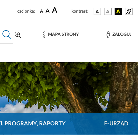
A
A
czcionka:
A
kontrast:
MAPA STRONY
ZALOGUJ
KI, PROGRAMY, RAPORTY
E-URZĄD