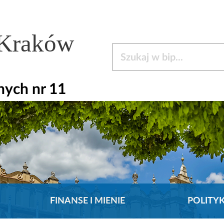
 Kraków
Szukaj w bip
nych nr 11
FINANSE I MIENIE
POLITY