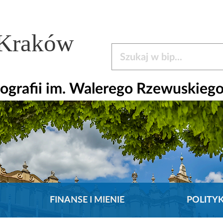
 Kraków
Szukaj w bip
ografii im. Walerego Rzewuskieg
FINANSE I MIENIE
POLITY