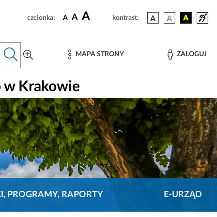
A
A
czcionka:
A
kontrast:
MAPA STRONY
ZALOGUJ
o w Krakowie
KI, PROGRAMY, RAPORTY
E-URZĄD