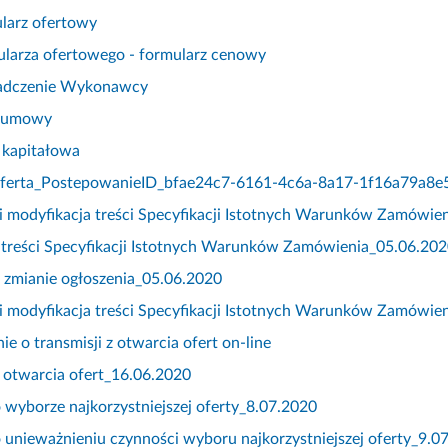
ularz ofertowy
mularza ofertowego - formularz cenowy
wiadczenie Wykonawcy
r umowy
a kapitałowa
ferta_PostepowanieID_bfae24c7-6161-4c6a-8a17-1f16a79a8e5
 i modyfikacja treści Specyfikacji Istotnych Warunków Zamówie
a treści Specyfikacji Istotnych Warunków Zamówienia_05.06.20
o zmianie ogłoszenia_05.06.2020
 i modyfikacja treści Specyfikacji Istotnych Warunków Zamówie
ie o transmisji z otwarcia ofert on-line
z otwarcia ofert_16.06.2020
o wyborze najkorzystniejszej oferty_8.07.2020
o unieważnieniu czynności wyboru najkorzystniejszej oferty_9.0