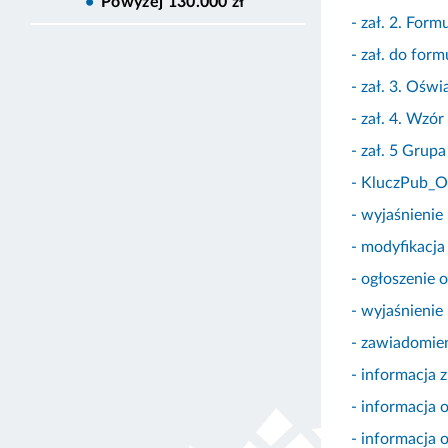
Powyżej 130.000 zł
- zał. 2. Form
- zał. do for
- zał. 3. Oś
- zał. 4. Wzó
- zał. 5 Grup
- KluczPub_O
- wyjaśnienie
- modyfikacj
- ogłoszenie 
- wyjaśnienie
- zawiadomien
- informacja 
- informacja 
- informacja 