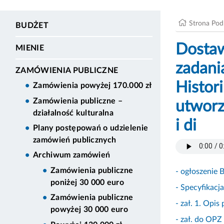
Strona Po
BUDŻET
Dostaw
MIENIE
zadani
ZAMÓWIENIA PUBLICZNE
Histor
Zamówienia powyżej 170.000 zł
Zamówienia publiczne –
utworz
działalność kulturalna
i di
Plany postępowań o udzielenie
zamówień publicznych
Archiwum zamówień
Zamówienia publiczne
- ogłoszenie 
poniżej 30 000 euro
- Specyfikac
Zamówienia publiczne
- zał. 1. Opi
powyżej 30 000 euro
- zał. do OPZ