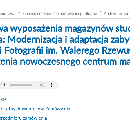
dmiotowa
Finanse i mienie
Zamówienia publiczne
Archiwum za
a wyposażenia magazynów study
a: Modernizacja i adaptacja za
ii Fotografii im. Walerego Rzew
enia nowoczesnego centrum m
BZP
ja Istotnych Warunków Zamówienia
s przedmioru zamówienia