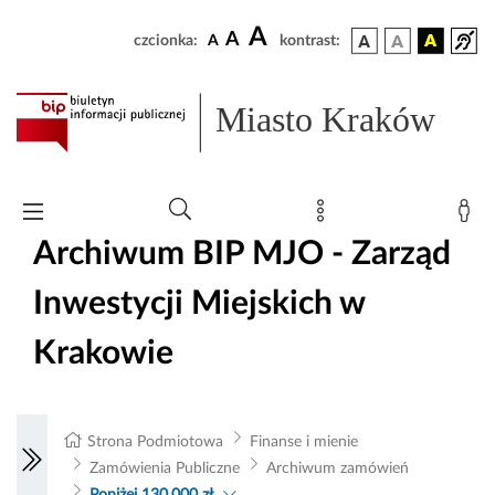
A
A
czcionka:
A
kontrast:
Miasto Kraków
Archiwum BIP MJO - Zarząd
Inwestycji Miejskich w
Krakowie
Strona Podmiotowa
Finanse i mienie
Zamówienia Publiczne
Archiwum zamówień