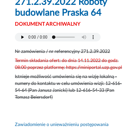
271.2.39.2022 Roboty
budowlane Praska 64
DOKUMENT ARCHIWALNY
Nr zamówienia / nr referencyjny 271.2.39.2022
Termin składania ofert: do dnia 14.11.2022 do godz.
08:00 poprzez platformę: https://miniportal.uzp.gov.pl
Istnieje możliwość umówienia się na wizję lokalną -
numery do kontaktu w celu umówienia wizji: 12-616-
54-64 (Pan Janusz Janicki) lub 12-616-54-33 (Pan
Tomasz Beiersdorf)
Zawiadomienie o unieważnieniu postępowania