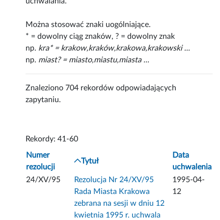
uchwalania.
Można stosować znaki uogólniające.
* = dowolny ciąg znaków, ? = dowolny znak
np.
kra* = krakow,kraków,krakowa,krakowski ...
np.
miast? = miasto,miastu,miasta ...
Znaleziono 704 rekordów odpowiadających
zapytaniu.
Rekordy: 41-60
Numer
Data
Tytuł
rezolucji
uchwalenia
24/XV/95
Rezolucja Nr 24/XV/95
1995-04-
Rada Miasta Krakowa
12
zebrana na sesji w dniu 12
kwietnia 1995 r. uchwala