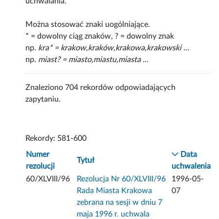
uchwalania.
Można stosować znaki uogólniające.
* = dowolny ciąg znaków, ? = dowolny znak
np.
kra* = krakow,kraków,krakowa,krakowski ...
np.
miast? = miasto,miastu,miasta ...
Znaleziono 704 rekordów odpowiadających
zapytaniu.
Rekordy: 581-600
Numer
Data
Tytuł
rezolucji
uchwalenia
60/XLVIII/96
Rezolucja Nr 60/XLVIII/96
1996-05-
Rada Miasta Krakowa
07
zebrana na sesji w dniu 7
maja 1996 r. uchwala