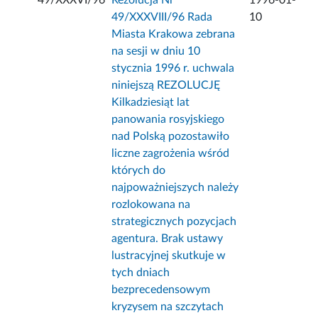
49/XXXVI/96
Rezolucja Nr
1996-01-
49/XXXVIII/96 Rada
10
Miasta Krakowa zebrana
na sesji w dniu 10
stycznia 1996 r. uchwala
niniejszą REZOLUCJĘ
Kilkadziesiąt lat
panowania rosyjskiego
nad Polską pozostawiło
liczne zagrożenia wśród
których do
najpoważniejszych należy
rozlokowana na
strategicznych pozycjach
agentura. Brak ustawy
lustracyjnej skutkuje w
tych dniach
bezprecedensowym
kryzysem na szczytach