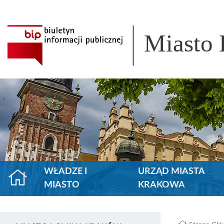
Miasto
WŁADZE I
URZĄD MIASTA
MIASTO
KRAKOWA