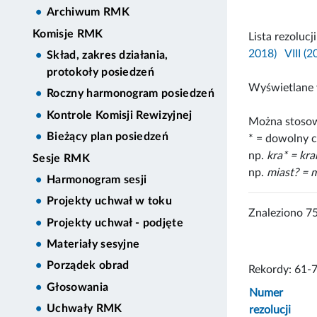
Archiwum RMK
Komisje RMK
Lista rezolucj
2018)
VIII (
Skład, zakres działania,
protokoły posiedzeń
Wyświetlane 
Roczny harmonogram posiedzeń
Kontrole Komisji Rewizyjnej
Można stosow
Bieżący plan posiedzeń
* = dowolny c
np.
kra* = kr
Sesje RMK
np.
miast? = m
Harmonogram sesji
Projekty uchwał w toku
Znaleziono 7
Projekty uchwał - podjęte
Materiały sesyjne
Porządek obrad
Rekordy: 61-
Głosowania
Numer
Uchwały RMK
rezolucji