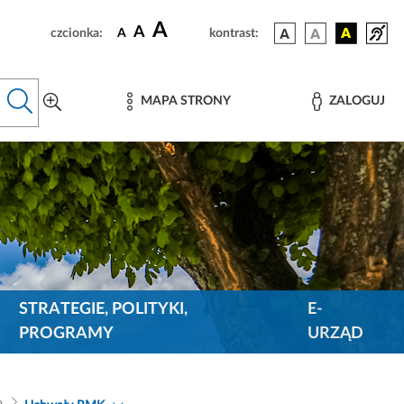
A
A
czcionka:
A
kontrast:
MAPA STRONY
ZALOGUJ
STRATEGIE, POLITYKI,
E-
PROGRAMY
URZĄD