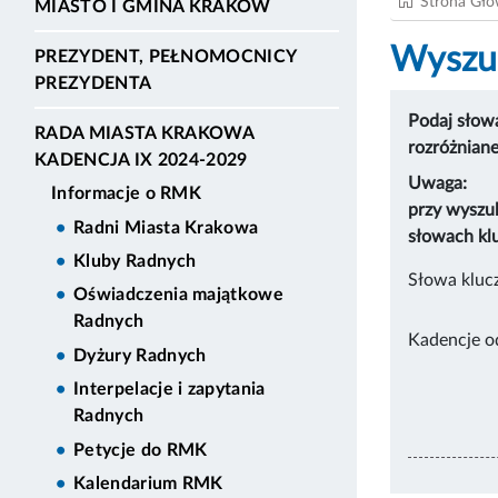
Strona Gł
MIASTO I GMINA KRAKÓW
Wyszuk
PREZYDENT, PEŁNOMOCNICY
PREZYDENTA
Podaj słowa
RADA MIASTA KRAKOWA
rozróżnian
KADENCJA IX 2024-2029
Uwaga:
Informacje o RMK
przy wyszu
Radni Miasta Krakowa
słowach kl
Kluby Radnych
Słowa kluc
Oświadczenia majątkowe
Radnych
Kadencje o
Dyżury Radnych
Interpelacje i zapytania
Radnych
Petycje do RMK
Kalendarium RMK