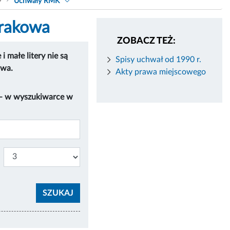
9
Uchwały RMK
Krakowa
ZOBACZ TEŻ:
 małe litery nie są
Spisy uchwał od 1990 r.
owa.
Akty prawa miejscowego
 – w wyszukiwarce w