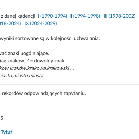
i z danej kadencji:
I (1990-1994)
II (1994-1998)
III (1998-2002)
2018-2024)
IX (2024-2029)
wyniki sortowane są w kolejności uchwalania.
ać znaki uogólniające.
iąg znaków, ? = dowolny znak
akow,kraków,krakowa,krakowski ...
iasto,miastu,miasta ...
5 rekordów odpowiadających zapytaniu.
75
Tytuł