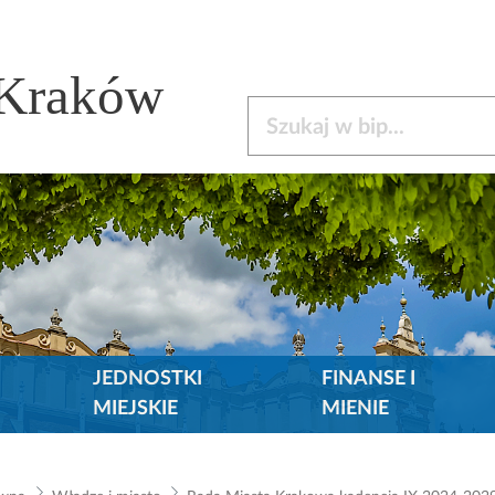
 Kraków
Szukaj w bip
JEDNOSTKI
FINANSE I
MIEJSKIE
MIENIE