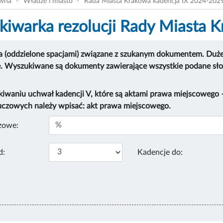
ówna
Władze i miasto
Rada Miasta Krakowa kadencja IX 2024-202
iwarka rezolucji Rady Miasta 
 (oddzielone spacjami) związane z szukanym dokumentem. Duże i
e. Wyszukiwane są dokumenty zawierające wszystkie podane sł
kiwaniu uchwał kadencji V, które są aktami prawa miejscowego
uczowych należy wpisać: akt prawa miejscowego.
zowe:
d:
Kadencje do: