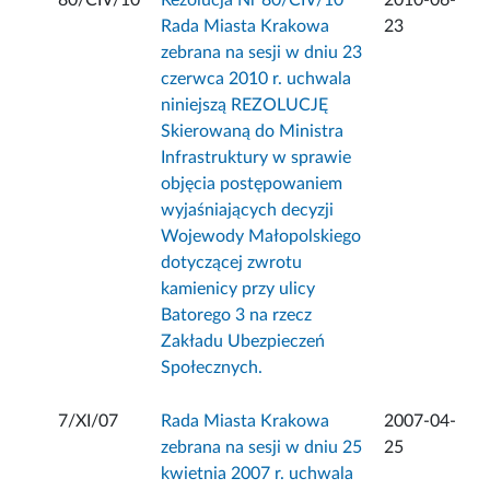
80/CIV/10
Rezolucja Nr 80/CIV/10
2010-06-
Rada Miasta Krakowa
23
zebrana na sesji w dniu 23
czerwca 2010 r. uchwala
niniejszą REZOLUCJĘ
Skierowaną do Ministra
Infrastruktury w sprawie
objęcia postępowaniem
wyjaśniających decyzji
Wojewody Małopolskiego
dotyczącej zwrotu
kamienicy przy ulicy
Batorego 3 na rzecz
Zakładu Ubezpieczeń
Społecznych.
7/XI/07
Rada Miasta Krakowa
2007-04-
zebrana na sesji w dniu 25
25
kwietnia 2007 r. uchwala