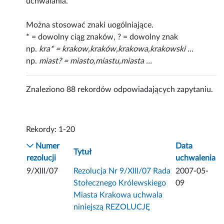
uchwalania.
Można stosować znaki uogólniające.
* = dowolny ciąg znaków, ? = dowolny znak
np.
kra* = krakow,kraków,krakowa,krakowski ...
np.
miast? = miasto,miastu,miasta ...
Znaleziono 88 rekordów odpowiadających zapytaniu.
Rekordy: 1-20
Numer
Data
Tytuł
rezolucji
uchwalenia
9/XIII/07
Rezolucja Nr 9/XIII/07 Rada
2007-05-
Stołecznego Królewskiego
09
Miasta Krakowa uchwala
niniejszą REZOLUCJĘ