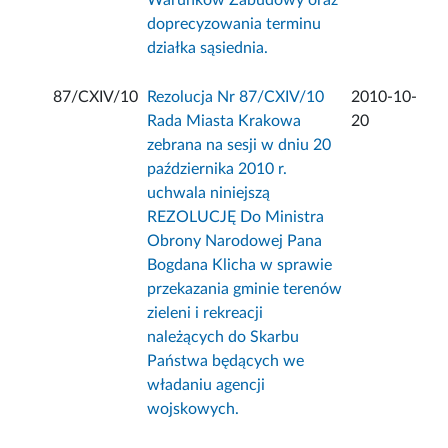
Warunków Zabudowy oraz
doprecyzowania terminu
działka sąsiednia.
87/CXIV/10
Rezolucja Nr 87/CXIV/10
2010-10-
Rada Miasta Krakowa
20
zebrana na sesji w dniu 20
października 2010 r.
uchwala niniejszą
REZOLUCJĘ Do Ministra
Obrony Narodowej Pana
Bogdana Klicha w sprawie
przekazania gminie terenów
zieleni i rekreacji
należących do Skarbu
Państwa będących we
władaniu agencji
wojskowych.