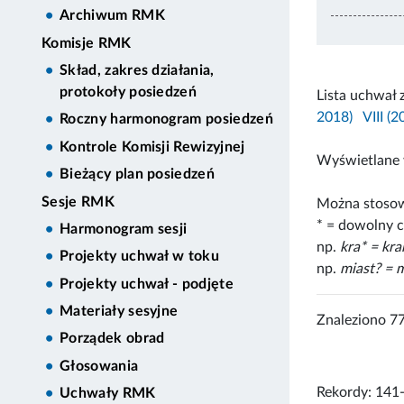
Archiwum RMK
Komisje RMK
Skład, zakres działania,
protokoły posiedzeń
Lista uchwał 
2018)
VIII (
Roczny harmonogram posiedzeń
Kontrole Komisji Rewizyjnej
Wyświetlane 
Bieżący plan posiedzeń
Sesje RMK
Można stosow
* = dowolny c
Harmonogram sesji
np.
kra* = kr
Projekty uchwał w toku
np.
miast? = m
Projekty uchwał - podjęte
Materiały sesyjne
Znaleziono 7
Porządek obrad
Głosowania
Rekordy: 141
Uchwały RMK