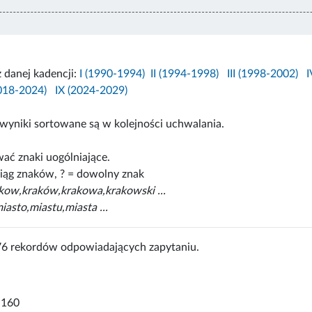
z danej kadencji:
I (1990-1994)
II (1994-1998)
III (1998-2002)
I
2018-2024)
IX (2024-2029)
wyniki sortowane są w kolejności uchwalania.
ać znaki uogólniające.
iąg znaków, ? = dowolny znak
akow,kraków,krakowa,krakowski ...
iasto,miastu,miasta ...
76 rekordów odpowiadających zapytaniu.
-160