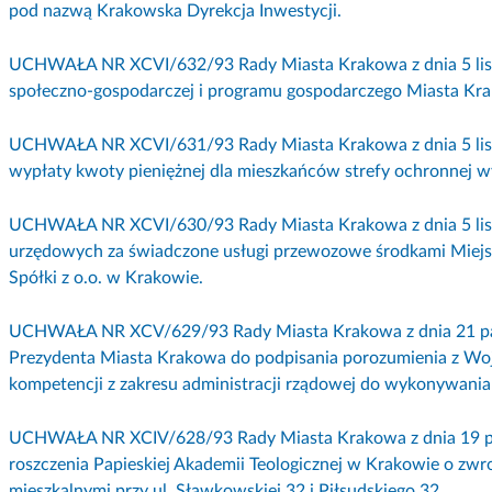
pod nazwą Krakowska Dyrekcja Inwestycji.
UCHWAŁA NR XCVI/632/93 Rady Miasta Krakowa z dnia 5 listo
społeczno-gospodarczej i programu gospodarczego Miasta Kr
UCHWAŁA NR XCVI/631/93 Rady Miasta Krakowa z dnia 5 list
wypłaty kwoty pieniężnej dla mieszkańców strefy ochronnej 
UCHWAŁA NR XCVI/630/93 Rady Miasta Krakowa z dnia 5 listo
urzędowych za świadczone usługi przewozowe środkami Miejs
Spółki z o.o. w Krakowie.
UCHWAŁA NR XCV/629/93 Rady Miasta Krakowa z dnia 21 paźd
Prezydenta Miasta Krakowa do podpisania porozumienia z Wo
kompetencji z zakresu administracji rządowej do wykonywani
UCHWAŁA NR XCIV/628/93 Rady Miasta Krakowa z dnia 19 paź
roszczenia Papieskiej Akademii Teologicznej w Krakowie o z
mieszkalnymi przy ul. Sławkowskiej 32 i Piłsudskiego 32.