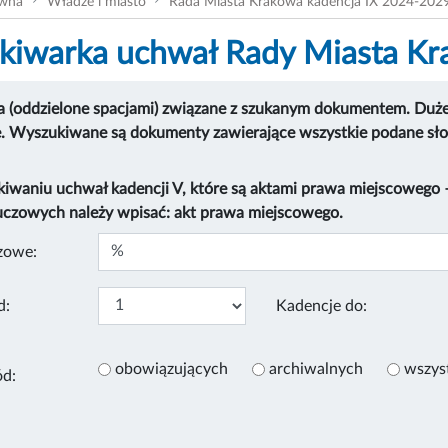
ówna
Władze i miasto
Rada Miasta Krakowa kadencja IX 2024-202
iwarka uchwał Rady Miasta K
 (oddzielone spacjami) związane z szukanym dokumentem. Duże i
e. Wyszukiwane są dokumenty zawierające wszystkie podane sł
kiwaniu uchwał kadencji V, które są aktami prawa miejscowego
uczowych należy wpisać: akt prawa miejscowego.
zowe:
d:
Kadencje do:
obowiązujących
archiwalnych
wszys
ód: