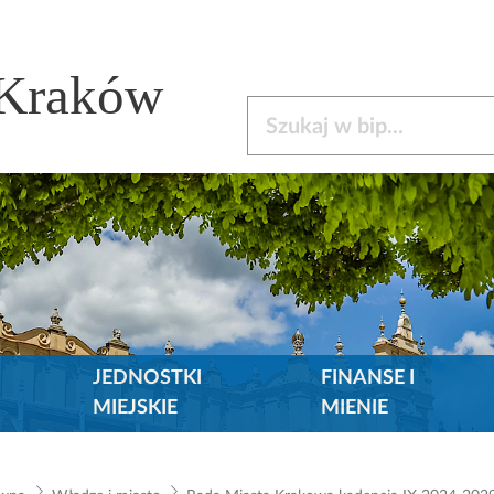
 Kraków
Szukaj w bip
JEDNOSTKI
FINANSE I
MIEJSKIE
MIENIE