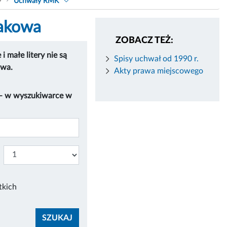
9
Uchwały RMK
rakowa
ZOBACZ TEŻ:
 małe litery nie są
Spisy uchwał od 1990 r.
owa.
Akty prawa miejscowego
 – w wyszukiwarce w
tkich