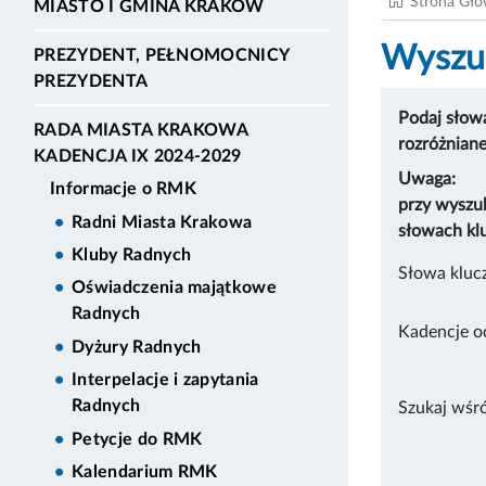
Strona Gł
MIASTO I GMINA KRAKÓW
Wyszuk
PREZYDENT, PEŁNOMOCNICY
PREZYDENTA
Podaj słowa
RADA MIASTA KRAKOWA
rozróżnian
KADENCJA IX 2024-2029
Uwaga:
Informacje o RMK
przy wyszu
Radni Miasta Krakowa
słowach kl
Kluby Radnych
Słowa kluc
Oświadczenia majątkowe
Radnych
Kadencje o
Dyżury Radnych
Interpelacje i zapytania
Radnych
Szukaj wśr
Petycje do RMK
Kalendarium RMK