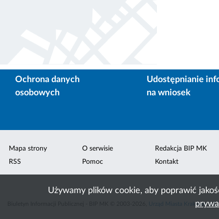
Ochrona danych
Udostępnianie inf
osobowych
na wniosek
Mapa strony
O serwisie
Redakcja BIP MK
RSS
Pomoc
Kontakt
Używamy plików cookie, aby poprawić jakoś
prywa
Biuletyn Informacji Publicznej - BIP MK © 2003-2026,
Urząd Miasta Krakowa
,
ACK