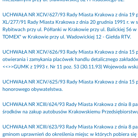
UCHWAŁA NR XCIV/627/93 Rady Miasta Krakowa z dnia 19 paź
XL/277/91 Rady Miasta Krakowa z dnia 20 grudnia 1991 r. w 
Rybitwach przy ul. Półłanki w Krakowie przy ul. Balickiej 56 w 
TOMEX" w Krakowie przy ul. Wadowickiej 12 - Giełda RTV.
UCHWAŁA NR XCIV/626/93 Rady Miasta Krakowa z dnia 15 paź
otwierania i zamykania placówek handlu detalicznego zakład
<<
>>GUMK z 1993 r. Nr 11 poz. 53 (30.11.93) Wojewoda wska
UCHWAŁA NR XCIV/625/93 Rady Miasta Krakowa z dnia 15 paź
honorowego obywatelstwa.
UCHWAŁA NR XCIII/624/93 Rady Miasta Krakowa z dnia 8 paźd
środków na zakup autobusów Krakowskiemu Przedsiębiorstw
UCHWAŁA NR XCIII/623/93 Rady Miasta Krakowa z dnia 8 paźd
gminom uprawnień do określenia miejsc w których pobiera się