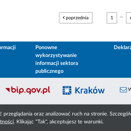
...
poprzednia
1
ormacji
Ponowne
Deklar
wykorzystywanie
informacji sektora
publicznego
W
ć przeglądania oraz analizować ruch na stronie. Szczeg
tności
. Klikając "Tak", akceptujesz te warunki.
 Cyfronet AGH
liczba wyświetleń:
22219487