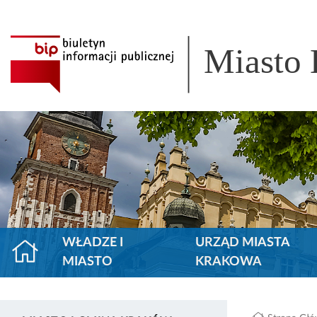
Miasto
WŁADZE I
URZĄD MIASTA
MIASTO
KRAKOWA