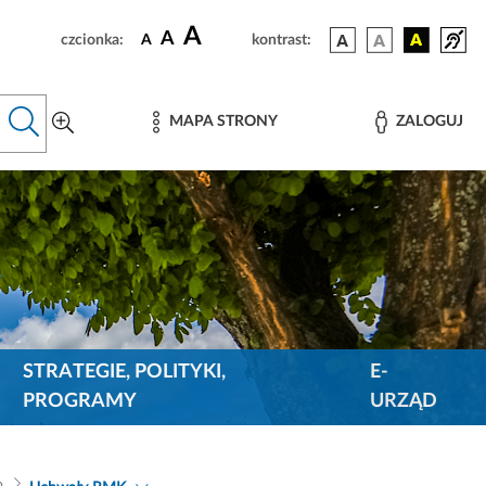
A
A
czcionka:
A
kontrast:
MAPA STRONY
ZALOGUJ
STRATEGIE, POLITYKI,
E-
PROGRAMY
URZĄD