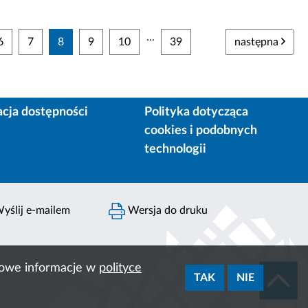
...
6
7
8
9
10
39
następna
acja dostępności
Polityka dotycząca
cookies i podobnych
technologii
yślij e-mailem
Wersja do druku
ółowe informacje w
polityce
TAK
NIE