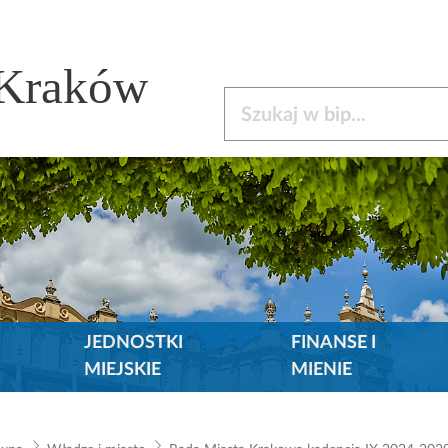
 Kraków
Szukaj w bip
JEDNOSTKI
FINANSE I
MIEJSKIE
MIENIE