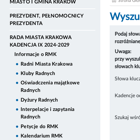
Strona Gł
MIASTO I GMINA KRAKÓW
Wyszuk
PREZYDENT, PEŁNOMOCNICY
PREZYDENTA
Podaj słowa
RADA MIASTA KRAKOWA
rozróżnian
KADENCJA IX 2024-2029
Uwaga:
Informacje o RMK
przy wyszu
Radni Miasta Krakowa
słowach kl
Kluby Radnych
Słowa kluc
Oświadczenia majątkowe
Radnych
Kadencje o
Dyżury Radnych
Interpelacje i zapytania
Radnych
Szukaj wśr
Petycje do RMK
Kalendarium RMK