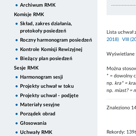
Archiwum RMK
Komisje RMK
Skład, zakres działania,
protokoły posiedzeń
Lista uchwał 
2018)
VIII (
Roczny harmonogram posiedzeń
Kontrole Komisji Rewizyjnej
Wyświetlane 
Bieżący plan posiedzeń
Sesje RMK
Można stosow
* = dowolny c
Harmonogram sesji
np.
kra* = kr
Projekty uchwał w toku
np.
miast? = m
Projekty uchwał - podjęte
Materiały sesyjne
Znaleziono 1
Porządek obrad
Głosowania
Rekordy: 139
Uchwały RMK