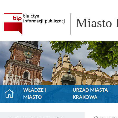
Miasto
WŁADZE I
URZĄD MIASTA
MIASTO
KRAKOWA