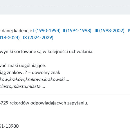
z danej kadencji:
I (1990-1994)
II (1994-1998)
III (1998-2002)
I
2018-2024)
IX (2024-2029)
wyniki sortowane są w kolejności uchwalania.
ać znaki uogólniające.
iąg znaków, ? = dowolny znak
akow,kraków,krakowa,krakowski ...
iasto,miastu,miasta ...
4729 rekordów odpowiadających zapytaniu.
61-13980