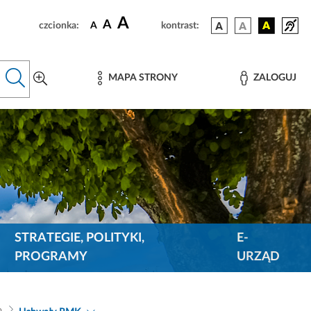
A
A
czcionka:
A
kontrast:
MAPA STRONY
ZALOGUJ
STRATEGIE, POLITYKI,
E-
PROGRAMY
URZĄD