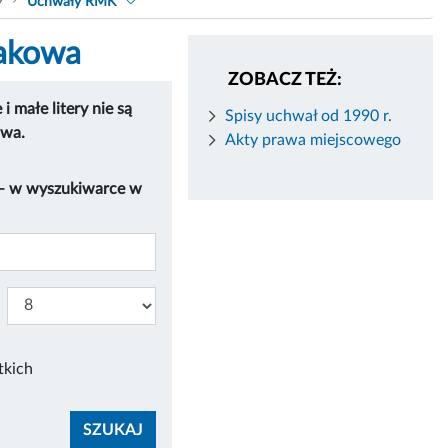
9
Uchwały RMK
rakowa
ZOBACZ TEŻ:
 małe litery nie są
Spisy uchwał od 1990 r.
owa.
Akty prawa miejscowego
 – w wyszukiwarce w
tkich