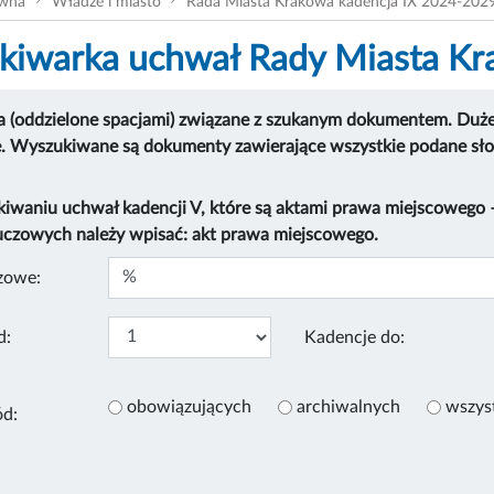
ówna
Władze i miasto
Rada Miasta Krakowa kadencja IX 2024-202
iwarka uchwał Rady Miasta K
 (oddzielone spacjami) związane z szukanym dokumentem. Duże i
e. Wyszukiwane są dokumenty zawierające wszystkie podane sł
kiwaniu uchwał kadencji V, które są aktami prawa miejscowego
uczowych należy wpisać: akt prawa miejscowego.
zowe:
d:
Kadencje do:
obowiązujących
archiwalnych
wszys
ód: