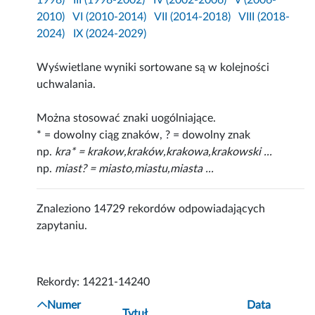
1998)
III (1998-2002)
IV (2002-2006)
V (2006-
2010)
VI (2010-2014)
VII (2014-2018)
VIII (2018-
2024)
IX (2024-2029)
Wyświetlane wyniki sortowane są w kolejności
uchwalania.
Można stosować znaki uogólniające.
* = dowolny ciąg znaków, ? = dowolny znak
np.
kra* = krakow,kraków,krakowa,krakowski ...
np.
miast? = miasto,miastu,miasta ...
Znaleziono 14729 rekordów odpowiadających
zapytaniu.
Rekordy: 14221-14240
Numer
Data
Tytuł