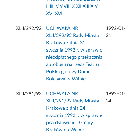
II III IV V VII IX XII XIII XIV
XVI XVII.
XLII/292/92
UCHWAŁA NR
1992-01-
XLII/292/92 Rady Miasta
31
Krakowa z dnia 31
stycznia 1992 r. w sprawie
nieodpłatnego przekazania
autobusu na rzecz Teatru
Polskiego przy Domu
Kolejarza w Wilnie.
XLII/291/92
UCHWAŁA NR
1992-01-
XLII/291/92 Rady Miasta
24
Krakowa z dnia 24
stycznia 1992 r. w sprawie
przedstawicieli Gminy
Kraków na Walne