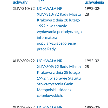
uchwały
uchwalenia
XLIV/310/92
UCHWAŁA NR
1992-02-
XLIV/310/92 Rady Miasta
28
Krakowa z dnia 28 lutego
1992 r. w sprawie
wydawania periodycznego
informatora
popularyzującego sesje i
prace Rady.
XLIV/309/92
UCHWAŁA NR
1992-02-
XLIV/309/92 Rady Miasta
28
Krakowa z dnia 28 lutego
1992 r. w sprawie Statutu
Stowarzyszenia Gmin
Małopolski i składek
członkowskich.
XLIV/308/92
UCHWAŁA NR
1992-02-