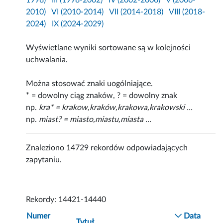
1998)
III (1998-2002)
IV (2002-2006)
V (2006-
2010)
VI (2010-2014)
VII (2014-2018)
VIII (2018-
2024)
IX (2024-2029)
Wyświetlane wyniki sortowane są w kolejności
uchwalania.
Można stosować znaki uogólniające.
* = dowolny ciąg znaków, ? = dowolny znak
np.
kra* = krakow,kraków,krakowa,krakowski ...
np.
miast? = miasto,miastu,miasta ...
Znaleziono 14729 rekordów odpowiadających
zapytaniu.
Rekordy: 14421-14440
Numer
Data
Tytuł