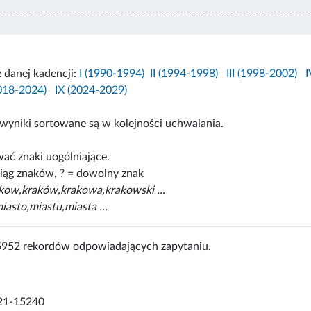
z danej kadencji:
I (1990-1994)
II (1994-1998)
III (1998-2002)
I
2018-2024)
IX (2024-2029)
wyniki sortowane są w kolejności uchwalania.
ać znaki uogólniające.
iąg znaków, ? = dowolny znak
akow,kraków,krakowa,krakowski ...
iasto,miastu,miasta ...
5952 rekordów odpowiadających zapytaniu.
21-15240