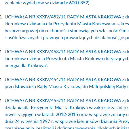
w planie wydatków w działach: 600 i 852).
1
UCHWAŁA NR XXXIV/452/11 RADY MIASTA KRAKOWA z dnia 21
kierunków działania dla Prezydenta Miasta Krakowa w zakre
bezprzetargowej nieruchomości stanowiących własność Gmin
- osób fizycznych i prawnych prowadzących działalność gosp
1
UCHWAŁA NR XXXIV/453/11 RADY MIASTA KRAKOWA z dnia 21
kierunków działania Prezydenta Miasta Krakowa dotyczących 
energia dla Krakowa".
1
UCHWAŁA NR XXXIV/454/11 RADY MIASTA KRAKOWA z dnia 2
przedstawiciela Rady Miasta Krakowa do Małopolskiej Rady 
1
UCHWAŁA NR XXXIV/455/11 RADY MIASTA KRAKOWA z dnia 2
działania dla Prezydenta Miasta Krakowa w zakresie zasad real
inwestycyjnych w latach 2012-2015 oraz w sprawie zmiany
dnia 24 września 1997 r. w sprawie kierunków działania Pre
organizowania, realizacji i dofinansowywania lokalnych inicja