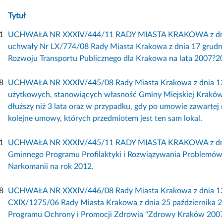
Tytuł
1
UCHWAŁA NR XXXIV/444/11 RADY MIASTA KRAKOWA z dnia 2
uchwały Nr LX/774/08 Rady Miasta Krakowa z dnia 17 grudn
Rozwoju Transportu Publicznego dla Krakowa na lata 2007?201
8
UCHWAŁA NR XXXIV/445/08 Rady Miasta Krakowa z dnia 13 lu
użytkowych, stanowiących własność Gminy Miejskiej Kraków,
dłuższy niż 3 lata oraz w przypadku, gdy po umowie zawartej 
kolejne umowy, których przedmiotem jest ten sam lokal.
1
UCHWAŁA NR XXXIV/445/11 RADY MIASTA KRAKOWA z dnia 21
Gminnego Programu Profilaktyki i Rozwiązywania Problemów
Narkomanii na rok 2012.
8
UCHWAŁA NR XXXIV/446/08 Rady Miasta Krakowa z dnia 13 l
CXIX/1275/06 Rady Miasta Krakowa z dnia 25 października 20
Programu Ochrony i Promocji Zdrowia "Zdrowy Kraków 2007