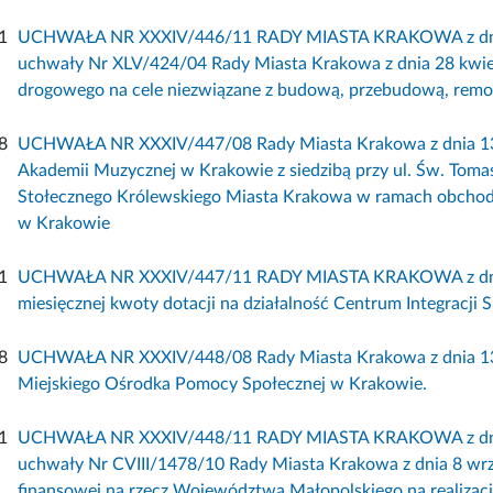
1
UCHWAŁA NR XXXIV/446/11 RADY MIASTA KRAKOWA z dnia 2
uchwały Nr XLV/424/04 Rady Miasta Krakowa z dnia 28 kwietn
drogowego na cele niezwiązane z budową, przebudową, remon
8
UCHWAŁA NR XXXIV/447/08 Rady Miasta Krakowa z dnia 13 l
Akademii Muzycznej w Krakowie z siedzibą przy ul. Św. Toma
Stołecznego Królewskiego Miasta Krakowa w ramach obchod
w Krakowie
1
UCHWAŁA NR XXXIV/447/11 RADY MIASTA KRAKOWA z dnia 21
miesięcznej kwoty dotacji na działalność Centrum Integracji S
8
UCHWAŁA NR XXXIV/448/08 Rady Miasta Krakowa z dnia 13 lu
Miejskiego Ośrodka Pomocy Społecznej w Krakowie.
1
UCHWAŁA NR XXXIV/448/11 RADY MIASTA KRAKOWA z dnia 2
uchwały Nr CVIII/1478/10 Rady Miasta Krakowa z dnia 8 wrz
finansowej na rzecz Województwa Małopolskiego na realizację 