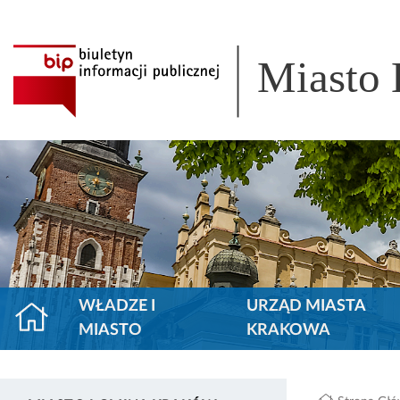
Miasto
WŁADZE I
URZĄD MIASTA
MIASTO
KRAKOWA