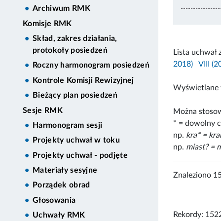
Archiwum RMK
Komisje RMK
Skład, zakres działania,
protokoły posiedzeń
Lista uchwał 
2018)
VIII (
Roczny harmonogram posiedzeń
Kontrole Komisji Rewizyjnej
Wyświetlane 
Bieżący plan posiedzeń
Sesje RMK
Można stosow
* = dowolny c
Harmonogram sesji
np.
kra* = kr
Projekty uchwał w toku
np.
miast? = m
Projekty uchwał - podjęte
Materiały sesyjne
Znaleziono 1
Porządek obrad
Głosowania
Rekordy: 152
Uchwały RMK