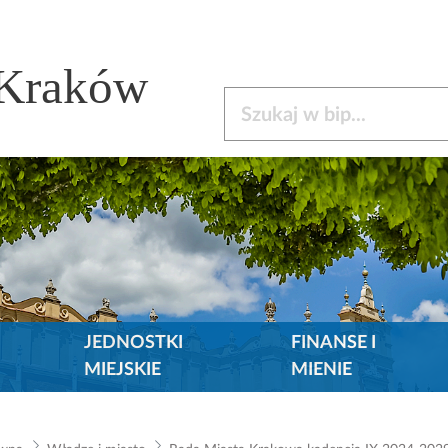
 Kraków
Szukaj w bip
JEDNOSTKI
FINANSE I
MIEJSKIE
MIENIE