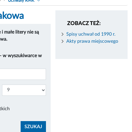
9
Uchwały RMK
rakowa
ZOBACZ TEŻ:
 małe litery nie są
Spisy uchwał od 1990 r.
owa.
Akty prawa miejscowego
 – w wyszukiwarce w
tkich