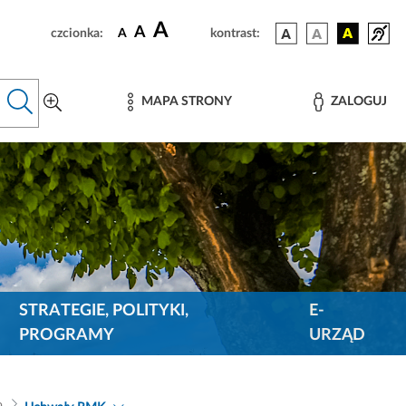
A
A
czcionka:
A
kontrast:
MAPA STRONY
ZALOGUJ
STRATEGIE, POLITYKI,
E-
PROGRAMY
URZĄD