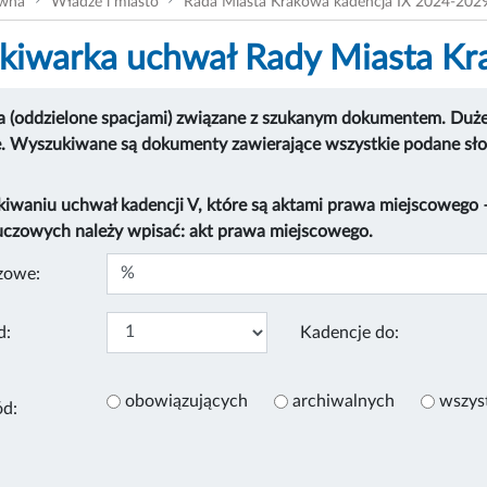
ówna
Władze i miasto
Rada Miasta Krakowa kadencja IX 2024-202
iwarka uchwał Rady Miasta K
 (oddzielone spacjami) związane z szukanym dokumentem. Duże i
e. Wyszukiwane są dokumenty zawierające wszystkie podane sł
kiwaniu uchwał kadencji V, które są aktami prawa miejscowego
uczowych należy wpisać: akt prawa miejscowego.
zowe:
d:
Kadencje do:
obowiązujących
archiwalnych
wszys
ód: