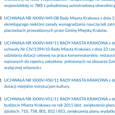
wojewódzkiej nr 780) z południową autostradową obwodnicą
8
UCHWAŁA NR XXXIV/449/08 Rady Miasta Krakowa z dnia 13 
określającego niektóre zasady wynagradzania nauczycieli zat
placówkach prowadzonych przez Gminę Miejską Kraków.
1
UCHWAŁA NR XXXIV/449/11 RADY MIASTA KRAKOWA z dnia 2
uchwały Nr CIV/1394/10 Rady Miasta Krakowa z dnia 23 czer
udzielania dotacji celowej na prace konserwatorskie, restaur
wpisanych do rejestru zabytków, położonych na obszarze Gmi
wyłącznej własności.
1
UCHWAŁA NR XXXIV/450/11 RADY MIASTA KRAKOWA z dnia 21
dotacji miejskim instytucjom kultury.
1
UCHWAŁA NR XXXIV/451/11 RADY MIASTA KRAKOWA z dnia 2
budżecie Miasta Krakowa na rok 2011 (dot. zwiększenia pla
działach: 710, 758, 801, 852 i 853, zwiększenia planu wydatk