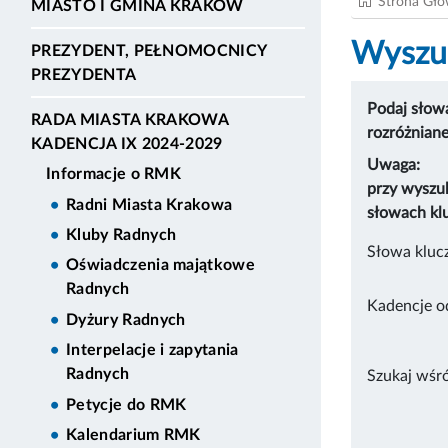
Strona Gł
MIASTO I GMINA KRAKÓW
Wyszuk
PREZYDENT, PEŁNOMOCNICY
PREZYDENTA
Podaj słowa
RADA MIASTA KRAKOWA
rozróżnian
KADENCJA IX 2024-2029
Uwaga:
Informacje o RMK
przy wyszu
Radni Miasta Krakowa
słowach kl
Kluby Radnych
Słowa kluc
Oświadczenia majątkowe
Radnych
Kadencje o
Dyżury Radnych
Interpelacje i zapytania
Radnych
Szukaj wśr
Petycje do RMK
Kalendarium RMK