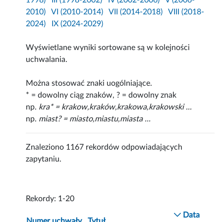
1998)
III (1998-2002)
IV (2002-2006)
V (2006-
2010)
VI (2010-2014)
VII (2014-2018)
VIII (2018-
2024)
IX (2024-2029)
Wyświetlane wyniki sortowane są w kolejności
uchwalania.
Można stosować znaki uogólniające.
* = dowolny ciąg znaków, ? = dowolny znak
np.
kra* = krakow,kraków,krakowa,krakowski ...
np.
miast? = miasto,miastu,miasta ...
Znaleziono 1167 rekordów odpowiadających
zapytaniu.
Rekordy: 1-20
Data
Numer uchwały
Tytuł