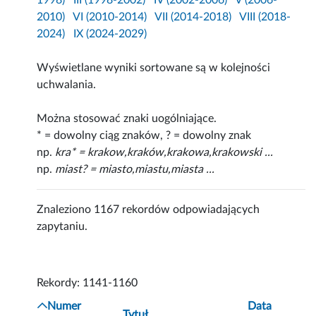
1998)
III (1998-2002)
IV (2002-2006)
V (2006-
2010)
VI (2010-2014)
VII (2014-2018)
VIII (2018-
2024)
IX (2024-2029)
Wyświetlane wyniki sortowane są w kolejności
uchwalania.
Można stosować znaki uogólniające.
* = dowolny ciąg znaków, ? = dowolny znak
np.
kra* = krakow,kraków,krakowa,krakowski ...
np.
miast? = miasto,miastu,miasta ...
Znaleziono 1167 rekordów odpowiadających
zapytaniu.
Rekordy: 1141-1160
Numer
Data
Tytuł