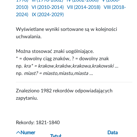
1998)
III (1998-2002)
IV (2002-2006)
V (2006-
2010)
VI (2010-2014)
VII (2014-2018)
VIII (2018-
2024)
IX (2024-2029)
Wyświetlane wyniki sortowane są w kolejności
uchwalania.
Można stosować znaki uogólniające.
* = dowolny ciąg znaków, ? = dowolny znak
np.
kra* = krakow,kraków,krakowa,krakowski ...
np.
miast? = miasto,miastu,miasta ...
Znaleziono 1982 rekordów odpowiadających
zapytaniu.
Rekordy: 1821-1840
Numer
Data
Tytuł