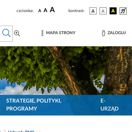
A
A
czcionka:
A
kontrast:
MAPA STRONY
ZALOGUJ
STRATEGIE, POLITYKI,
E-
PROGRAMY
URZĄD