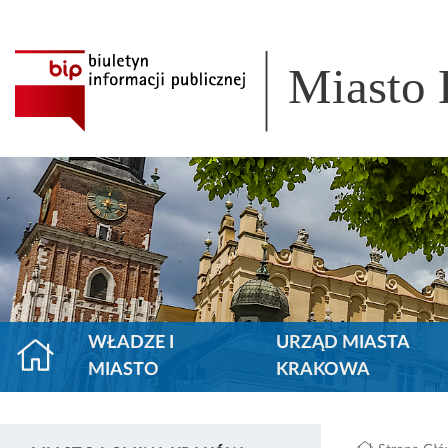
Miasto
WŁADZE I
URZĄD MIASTA
MIASTO
KRAKOWA