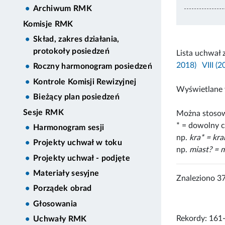
Archiwum RMK
Komisje RMK
Skład, zakres działania,
protokoły posiedzeń
Lista uchwał 
2018)
VIII (
Roczny harmonogram posiedzeń
Kontrole Komisji Rewizyjnej
Wyświetlane 
Bieżący plan posiedzeń
Sesje RMK
Można stosow
* = dowolny c
Harmonogram sesji
np.
kra* = kr
Projekty uchwał w toku
np.
miast? = m
Projekty uchwał - podjęte
Materiały sesyjne
Znaleziono 3
Porządek obrad
Głosowania
Rekordy: 161
Uchwały RMK