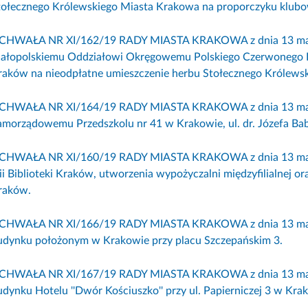
tołecznego Królewskiego Miasta Krakowa na proporczyku klub
CHWAŁA NR XI/162/19 RADY MIASTA KRAKOWA z dnia 13 marca
ałopolskiemu Oddziałowi Okręgowemu Polskiego Czerwonego Krz
raków na nieodpłatne umieszczenie herbu Stołecznego Królewsk
CHWAŁA NR XI/164/19 RADY MIASTA KRAKOWA z dnia 13 marca
amorządowemu Przedszkolu nr 41 w Krakowie, ul. dr. Józefa Bab
CHWAŁA NR XI/160/19 RADY MIASTA KRAKOWA z dnia 13 marca 
ilii Biblioteki Kraków, utworzenia wypożyczalni międzyfilialnej 
raków.
CHWAŁA NR XI/166/19 RADY MIASTA KRAKOWA z dnia 13 marca 2
udynku położonym w Krakowie przy placu Szczepańskim 3.
CHWAŁA NR XI/167/19 RADY MIASTA KRAKOWA z dnia 13 marca 2
udynku Hotelu ''Dwór Kościuszko'' przy ul. Papierniczej 3 w Kra