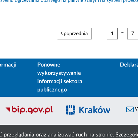
ystemu ogrzewania opartego na paliwie stałym na system proeko
...
poprzednia
1
7
ormacji
Ponowne
Deklar
wykorzystywanie
informacji sektora
publicznego
W
ć przeglądania oraz analizować ruch na stronie. Szczeg