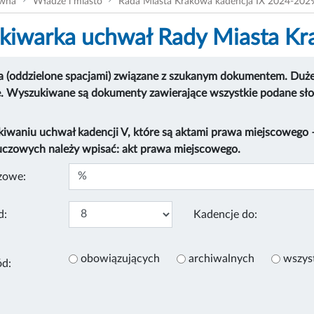
ówna
Władze i miasto
Rada Miasta Krakowa kadencja IX 2024-202
iwarka uchwał Rady Miasta K
 (oddzielone spacjami) związane z szukanym dokumentem. Duże i
e. Wyszukiwane są dokumenty zawierające wszystkie podane sł
kiwaniu uchwał kadencji V, które są aktami prawa miejscowego
uczowych należy wpisać: akt prawa miejscowego.
zowe:
d:
Kadencje do:
obowiązujących
archiwalnych
wszys
ód: