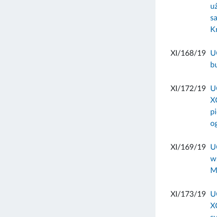
u
s
K
XI/168/19
U
b
XI/172/19
U
X
p
o
XI/169/19
U
w
Mi
XI/173/19
U
X