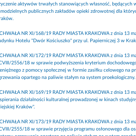
życzenie aktywów trwałych stanowiących własność, będących 
amodzielnych publicznych zakładów opieki zdrowotnej dla któr
raków.
CHWAŁA NR XI/168/19 RADY MIASTA KRAKOWA z dnia 13 marca 2
udynku Hotelu ''Dwór Kościuszko'' przy ul. Papierniczej 3 w Kra
CHWAŁA NR XI/172/19 RADY MIASTA KRAKOWA z dnia 13 marca
CVIII/2556/18 w sprawie podwyższenia kryterium dochodowego
ieniężnego z pomocy społecznej w formie zasiłku celowego na p
grzewania opartego na paliwie stałym na system proekologiczny.
CHWAŁA NR XI/169/19 RADY MIASTA KRAKOWA z dnia 13 marca 
spierania działalności kulturalnej prowadzonej w kinach studyj
ejskiej Kraków''.
CHWAŁA NR XI/173/19 RADY MIASTA KRAKOWA z dnia 13 marca
CVIII/2555/18 w sprawie przyjęcia programu osłonowego dla os