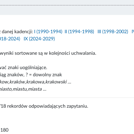
z danej kadencji:
I (1990-1994)
II (1994-1998)
III (1998-2002)
I
2018-2024)
IX (2024-2029)
wyniki sortowane są w kolejności uchwalania.
ać znaki uogólniające.
iąg znaków, ? = dowolny znak
akow,kraków,krakowa,krakowski ...
iasto,miastu,miasta ...
718 rekordów odpowiadających zapytaniu.
-180