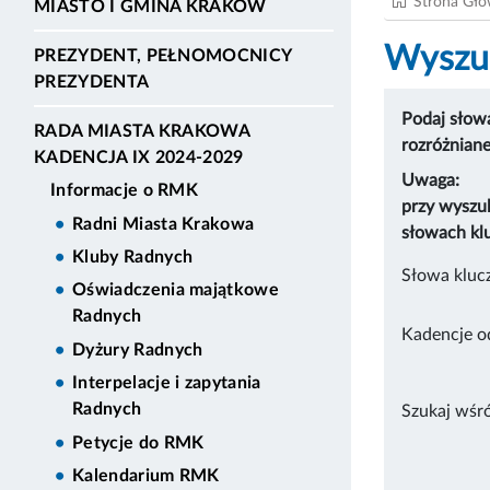
Strona Gł
MIASTO I GMINA KRAKÓW
Wyszuk
PREZYDENT, PEŁNOMOCNICY
PREZYDENTA
Podaj słowa
RADA MIASTA KRAKOWA
rozróżnian
KADENCJA IX 2024-2029
Uwaga:
Informacje o RMK
przy wyszu
Radni Miasta Krakowa
słowach kl
Kluby Radnych
Słowa kluc
Oświadczenia majątkowe
Radnych
Kadencje o
Dyżury Radnych
Interpelacje i zapytania
Radnych
Szukaj wśr
Petycje do RMK
Kalendarium RMK