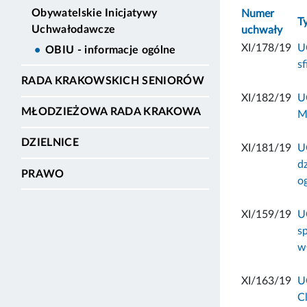
Obywatelskie Inicjatywy
Numer
T
Uchwałodawcze
uchwały
XI/178/19
U
OBIU - informacje ogólne
s
RADA KRAKOWSKICH SENIORÓW
XI/182/19
U
MŁODZIEŻOWA RADA KRAKOWA
M
DZIELNICE
XI/181/19
U
d
PRAWO
o
XI/159/19
U
s
w
XI/163/19
U
C