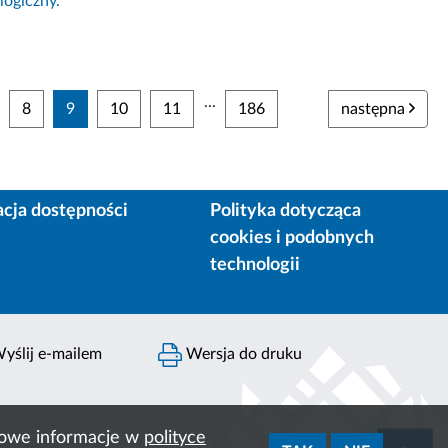
logiczny.
...
8
9
10
11
186
następna
acja dostępności
Polityka dotycząca
cookies i podobnych
technologii
yślij e-mailem
Wersja do druku
ółowe informacje w
polityce