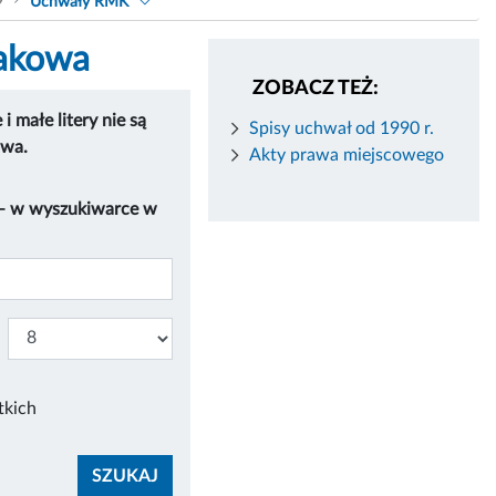
9
Uchwały RMK
rakowa
ZOBACZ TEŻ:
 małe litery nie są
Spisy uchwał od 1990 r.
owa.
Akty prawa miejscowego
 – w wyszukiwarce w
tkich