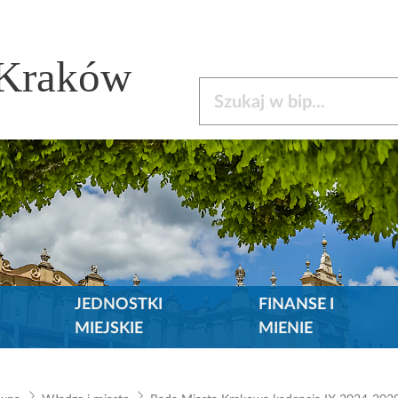
 Kraków
Szukaj w bip
JEDNOSTKI
FINANSE I
MIEJSKIE
MIENIE