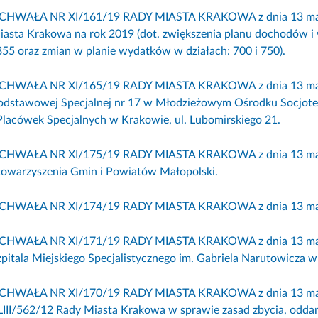
CHWAŁA NR XI/161/19 RADY MIASTA KRAKOWA z dnia 13 marca
iasta Krakowa na rok 2019 (dot. zwiększenia planu dochodów i 
 855 oraz zmian w planie wydatków w działach: 700 i 750).
CHWAŁA NR XI/165/19 RADY MIASTA KRAKOWA z dnia 13 marca 
odstawowej Specjalnej nr 17 w Młodzieżowym Ośrodku Socjoter
 Placówek Specjalnych w Krakowie, ul. Lubomirskiego 21.
CHWAŁA NR XI/175/19 RADY MIASTA KRAKOWA z dnia 13 marca
towarzyszenia Gmin i Powiatów Małopolski.
CHWAŁA NR XI/174/19 RADY MIASTA KRAKOWA z dnia 13 marca
CHWAŁA NR XI/171/19 RADY MIASTA KRAKOWA z dnia 13 marca 2
zpitala Miejskiego Specjalistycznego im. Gabriela Narutowicza 
CHWAŁA NR XI/170/19 RADY MIASTA KRAKOWA z dnia 13 marca
LIII/562/12 Rady Miasta Krakowa w sprawie zasad zbycia, oddan