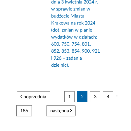
dnia 3 kwietnia 2024 r.
w sprawie zmian w
budżecie Miasta
Krakowa na rok 2024
(dot. zmian w planie
wydatków w działach:
600, 750, 754, 801,
852, 853, 854, 900, 921
i 926 – zadania
dzielnic).
...
poprzednia
1
2
3
4
186
następna