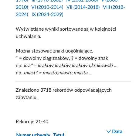
1998)
III (1998-2002)
IV (2002-2006)
V (2006-
2010)
VI (2010-2014)
VII (2014-2018)
VIII (2018-
2024)
IX (2024-2029)
Wyświetlane wyniki sortowane są w kolejności
uchwalania.
Można stosować znaki uogólniające.
* = dowolny ciąg znaków, ? = dowolny znak
np.
kra* = krakow,kraków,krakowa,krakowski ...
np.
miast? = miasto,miastu,miasta ...
Znaleziono 3718 rekordów odpowiadających
zapytaniu.
Rekordy: 21-40
Data
Numer uchwały
Tytuł