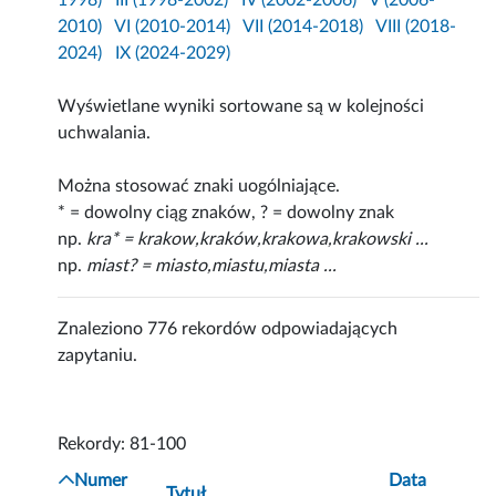
1998)
III (1998-2002)
IV (2002-2006)
V (2006-
2010)
VI (2010-2014)
VII (2014-2018)
VIII (2018-
2024)
IX (2024-2029)
Wyświetlane wyniki sortowane są w kolejności
uchwalania.
Można stosować znaki uogólniające.
* = dowolny ciąg znaków, ? = dowolny znak
np.
kra* = krakow,kraków,krakowa,krakowski ...
np.
miast? = miasto,miastu,miasta ...
Znaleziono 776 rekordów odpowiadających
zapytaniu.
Rekordy: 81-100
Numer
Data
Tytuł