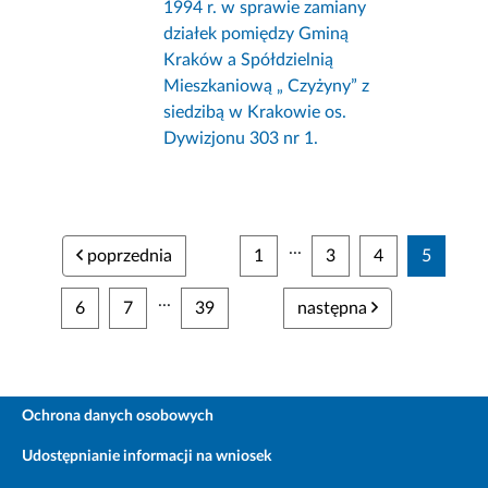
1994 r. w sprawie zamiany
działek pomiędzy Gminą
Kraków a Spółdzielnią
Mieszkaniową „ Czyżyny” z
siedzibą w Krakowie os.
Dywizjonu 303 nr 1.
...
poprzednia
1
3
4
5
...
6
7
39
następna
Ochrona danych osobowych
Udostępnianie informacji na wniosek