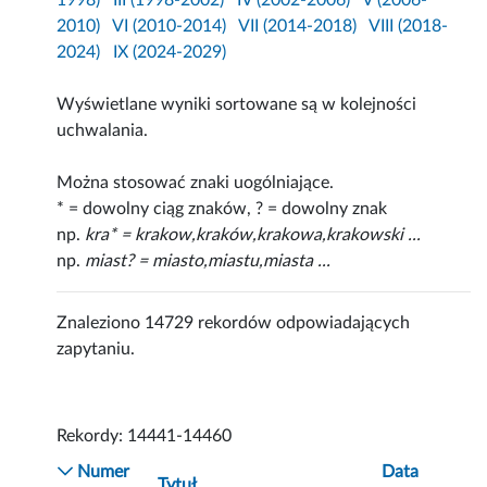
1998)
III (1998-2002)
IV (2002-2006)
V (2006-
2010)
VI (2010-2014)
VII (2014-2018)
VIII (2018-
2024)
IX (2024-2029)
Wyświetlane wyniki sortowane są w kolejności
uchwalania.
Można stosować znaki uogólniające.
* = dowolny ciąg znaków, ? = dowolny znak
np.
kra* = krakow,kraków,krakowa,krakowski ...
np.
miast? = miasto,miastu,miasta ...
Znaleziono 14729 rekordów odpowiadających
zapytaniu.
Rekordy: 14441-14460
Numer
Data
Tytuł