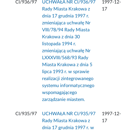
CI/936/97
UCHWAŁA NR CI/936/97
1997-12-
Rady Miasta Krakowa z
17
dnia 17 grudnia 1997 r.
zmieniająca uchwałę Nr
VIII/78/94 Rady Miasta
Krakowa z dnia 30
listopada 1994 r.
zmieniającą uchwałę Nr
LXXXVIII/568/93 Rady
Miasta Krakowa z dnia 5
lipca 1993 r. w sprawie
realizacji zintegrowanego
systemu informatycznego
wspomagającego
zarządzanie miastem.
CI/935/97
UCHWAŁA NR CI/935/97
1997-12-
Rady Miasta Krakowa z
17
dnia 17 grudnia 1997 r. w