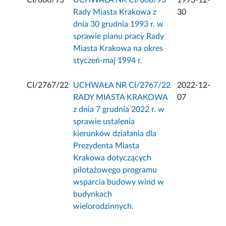
CI/666/93
UCHWAŁA NR CI/666/93
1993-12-
Rady Miasta Krakowa z
30
dnia 30 grudnia 1993 r. w
sprawie planu pracy Rady
Miasta Krakowa na okres
styczeń-maj 1994 r.
CI/2767/22
UCHWAŁA NR CI/2767/22
2022-12-
RADY MIASTA KRAKOWA
07
z dnia 7 grudnia 2022 r. w
sprawie ustalenia
kierunków działania dla
Prezydenta Miasta
Krakowa dotyczących
pilotażowego programu
wsparcia budowy wind w
budynkach
wielorodzinnych.