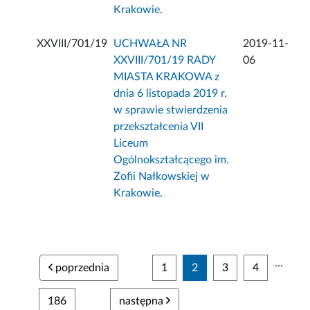
Krakowie.
XXVIII/701/19
UCHWAŁA NR
2019-11-
XXVIII/701/19 RADY
06
MIASTA KRAKOWA z
dnia 6 listopada 2019 r.
w sprawie stwierdzenia
przekształcenia VII
Liceum
Ogólnokształcącego im.
Zofii Nałkowskiej w
Krakowie.
...
poprzednia
1
2
3
4
186
następna