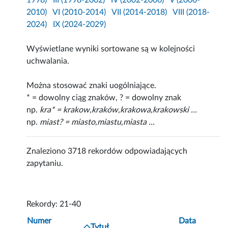
1998)
III (1998-2002)
IV (2002-2006)
V (2006-
2010)
VI (2010-2014)
VII (2014-2018)
VIII (2018-
2024)
IX (2024-2029)
Wyświetlane wyniki sortowane są w kolejności
uchwalania.
Można stosować znaki uogólniające.
* = dowolny ciąg znaków, ? = dowolny znak
np.
kra* = krakow,kraków,krakowa,krakowski ...
np.
miast? = miasto,miastu,miasta ...
Znaleziono 3718 rekordów odpowiadających
zapytaniu.
Rekordy: 21-40
Numer
Data
Tytuł