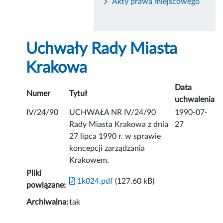
Akty prawa miejscowego
Uchwały Rady Miasta
Krakowa
Data
Numer
Tytuł
uchwalenia
IV/24/90
UCHWAŁA NR IV/24/90
1990-07-
Rady Miasta Krakowa z dnia
27
27 lipca 1990 r. w sprawie
koncepcji zarządzania
Krakowem.
Pliki
1k024.pdf
(127.60 kB)
powiązane:
Archiwalna:
tak