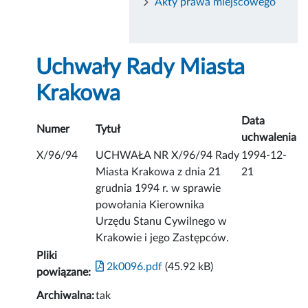
Akty prawa miejscowego
Uchwały Rady Miasta
Krakowa
Data
Numer
Tytuł
uchwalenia
X/96/94
UCHWAŁA NR X/96/94 Rady
1994-12-
Miasta Krakowa z dnia 21
21
grudnia 1994 r. w sprawie
powołania Kierownika
Urzędu Stanu Cywilnego w
Krakowie i jego Zastępców.
Pliki
2k0096.pdf
(45.92 kB)
powiązane:
Archiwalna:
tak