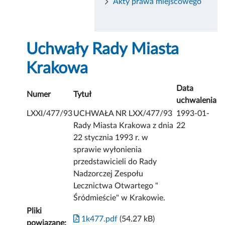
Akty prawa miejscowego
Uchwały Rady Miasta
Krakowa
Data
Numer
Tytuł
uchwalenia
LXXI/477/93
UCHWAŁA NR LXX/477/93
1993-01-
Rady Miasta Krakowa z dnia
22
22 stycznia 1993 r. w
sprawie wyłonienia
przedstawicieli do Rady
Nadzorczej Zespołu
Lecznictwa Otwartego "
Śródmieście" w Krakowie.
Pliki
1k477.pdf
(54.27 kB)
powiązane: