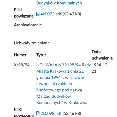
Budynków Komunalnych
Pliki
4k0072.pdf
(63.43 kB)
powiązane:
Archiwalna:
nie
Uchwały zmieniane:
Data
Numer
Tytuł
uchwalenia
X/98/94
UCHWAŁA NR X/98/94 Rady
1994-12-
Miasta Krakowa z dnia 21
21
grudnia 1994 r. w sprawie
utworzenia zakładu
budżetowego pod nazwą
"Zarząd Budynków
Komunalnych" w Krakowie.
Pliki
2k0098.pdf
(53.46 kB)
powiązane: