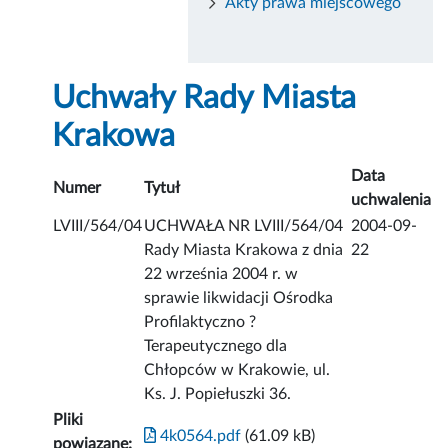
Akty prawa miejscowego
Uchwały Rady Miasta
Krakowa
Data
Numer
Tytuł
uchwalenia
LVIII/564/04
UCHWAŁA NR LVIII/564/04
2004-09-
Rady Miasta Krakowa z dnia
22
22 września 2004 r. w
sprawie likwidacji Ośrodka
Profilaktyczno ?
Terapeutycznego dla
Chłopców w Krakowie, ul.
Ks. J. Popiełuszki 36.
Pliki
4k0564.pdf
(61.09 kB)
powiązane: