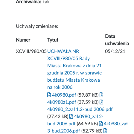
Archiwalna:
tak
Uchwały zmieniane:
Data
Numer
Tytuł
uchwalenia
XCVIII/980/05
UCHWAŁA NR
05/12/21
XCVIII/980/05 Rady
Miasta Krakowa z dnia 21
grudnia 2005 r. w sprawie
budżetu Miasta Krakowa
na rok 2006.
4k0980.pdf
(59.87 kB)
4k0980z1.pdf
(37.59 kB)
4k0980_2.zał 1.2-bud.2006.pdf
(27.42 kB)
4k0980_zał 2-
bud.2006.pdf
(64.59 kB)
4k0980_zał
3-bud.2006.pdf
(52.79 kB)