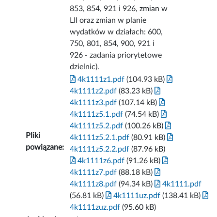
853, 854, 921 i 926, zmian w
LII oraz zmian w planie
wydatków w działach: 600,
750, 801, 854, 900, 921 i
926 - zadania priorytetowe
dzielnic).
4k1111z1.pdf
(104.93 kB)
4k1111z2.pdf
(83.23 kB)
4k1111z3.pdf
(107.14 kB)
4k1111z5.1.pdf
(74.54 kB)
4k1111z5.2.pdf
(100.26 kB)
Pliki
4k1111z5.2.1.pdf
(80.91 kB)
powiązane:
4k1111z5.2.2.pdf
(87.96 kB)
4k1111z6.pdf
(91.26 kB)
4k1111z7.pdf
(88.18 kB)
4k1111z8.pdf
(94.34 kB)
4k1111.pdf
(56.81 kB)
4k1111uz.pdf
(138.41 kB)
4k1111zuz.pdf
(95.60 kB)