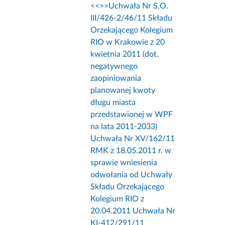
<<
>>Uchwała Nr S.O.
III/426-2/46/11 Składu
Orzekającego Kolegium
RIO w Krakowie z 20
kwietnia 2011 (dot.
negatywnego
zaopiniowania
planowanej kwoty
długu miasta
przedstawionej w WPF
na lata 2011-2033)
Uchwała Nr XV/162/11
RMK z 18.05.2011 r. w
sprawie wniesienia
odwołania od Uchwały
Składu Orzekającego
Kolegium RIO z
20.04.2011 Uchwała Nr
KI-412/291/11