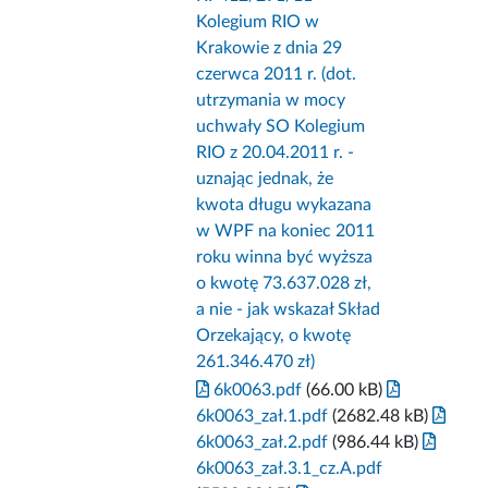
Kolegium RIO w
Krakowie z dnia 29
czerwca 2011 r. (dot.
utrzymania w mocy
uchwały SO Kolegium
RIO z 20.04.2011 r. -
uznając jednak, że
kwota długu wykazana
w WPF na koniec 2011
roku winna być wyższa
o kwotę 73.637.028 zł,
a nie - jak wskazał Skład
Orzekający, o kwotę
261.346.470 zł)
6k0063.pdf
(66.00 kB)
6k0063_zał.1.pdf
(2682.48 kB)
6k0063_zał.2.pdf
(986.44 kB)
6k0063_zał.3.1_cz.A.pdf