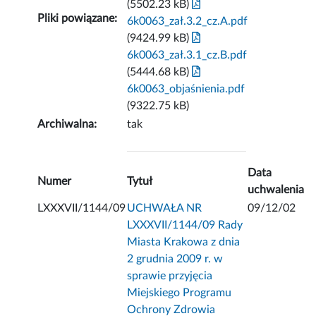
(5502.23 kB)
Pliki powiązane:
6k0063_zał.3.2_cz.A.pdf
(9424.99 kB)
6k0063_zał.3.1_cz.B.pdf
(5444.68 kB)
6k0063_objaśnienia.pdf
(9322.75 kB)
Archiwalna:
tak
Data
Numer
Tytuł
uchwalenia
LXXXVII/1144/09
UCHWAŁA NR
09/12/02
LXXXVII/1144/09 Rady
Miasta Krakowa z dnia
2 grudnia 2009 r. w
sprawie przyjęcia
Miejskiego Programu
Ochrony Zdrowia