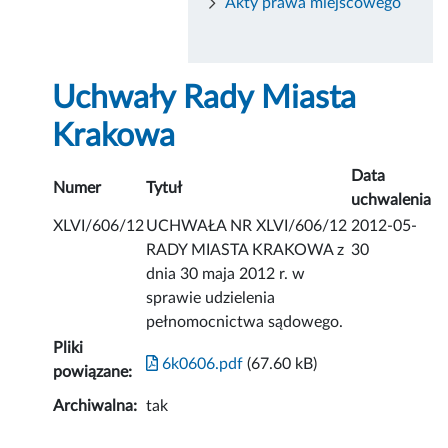
Akty prawa miejscowego
Uchwały Rady Miasta
Krakowa
Data
Numer
Tytuł
uchwalenia
XLVI/606/12
UCHWAŁA NR XLVI/606/12
2012-05-
RADY MIASTA KRAKOWA z
30
dnia 30 maja 2012 r. w
sprawie udzielenia
pełnomocnictwa sądowego.
Pliki
6k0606.pdf
(67.60 kB)
powiązane:
Archiwalna:
tak