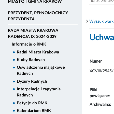
Strona Gł
MIASTO I GMINA KRAKÓW
PREZYDENT, PEŁNOMOCNICY
PREZYDENTA
Wyszukiwark
RADA MIASTA KRAKOWA
Uchwał
KADENCJA IX 2024-2029
Informacje o RMK
Radni Miasta Krakowa
Kluby Radnych
Numer
Oświadczenia majątkowe
XCVIII/2545/
Radnych
Dyżury Radnych
Interpelacje i zapytania
Pliki
Radnych
powiązane:
Petycje do RMK
Archiwalna:
Kalendarium RMK