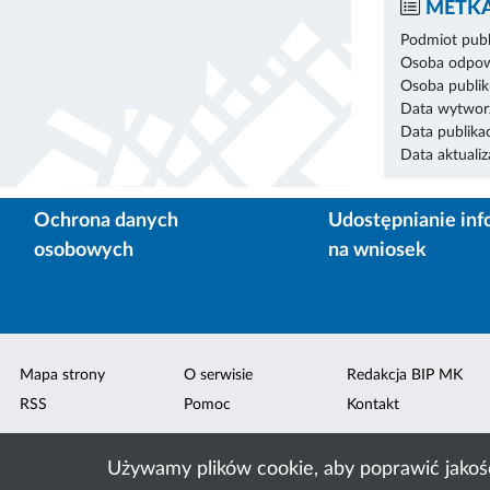
METKA
Podmiot publ
Osoba odpowi
Osoba publik
Data wytworz
Data publikac
Data aktualiza
Ochrona danych
Udostępnianie inf
osobowych
na wniosek
Mapa strony
O serwisie
Redakcja BIP MK
RSS
Pomoc
Kontakt
Używamy plików cookie, aby poprawić jakoś