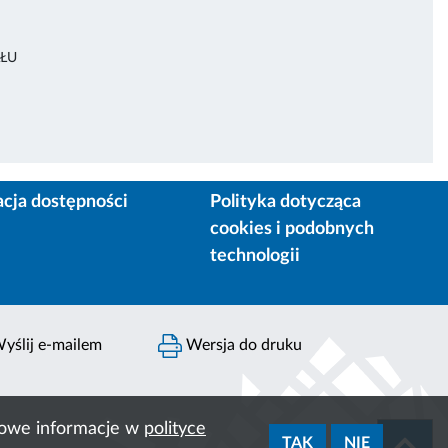
ŁU
acja dostępności
Polityka dotycząca
cookies i podobnych
technologii
yślij e-mailem
Wersja do druku
ółowe informacje w
polityce
TAK
NIE