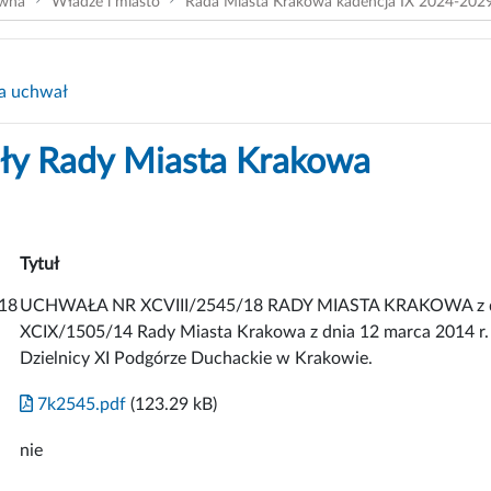
ówna
Władze i miasto
Rada Miasta Krakowa kadencja IX 2024-202
a uchwał
y Rady Miasta Krakowa
Tytuł
18
UCHWAŁA NR XCVIII/2545/18 RADY MIASTA KRAKOWA z dnia
XCIX/1505/14 Rady Miasta Krakowa z dnia 12 marca 2014 r. w 
Dzielnicy XI Podgórze Duchackie w Krakowie.
7k2545.pdf
(123.29 kB)
nie