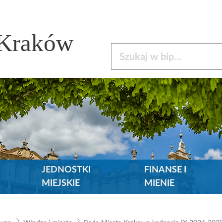
 Kraków
Szukaj w bip
JEDNOSTKI
FINANSE I
MIEJSKIE
MIENIE