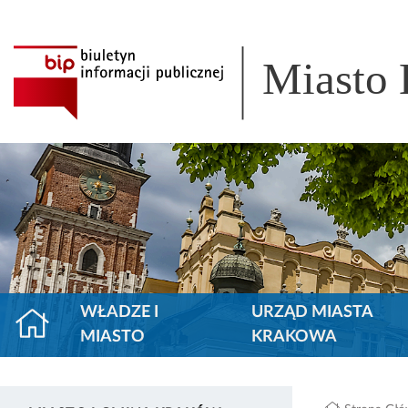
Miasto
WŁADZE I
URZĄD MIASTA
MIASTO
KRAKOWA