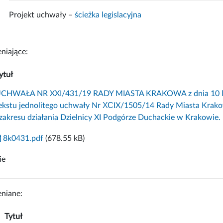
Projekt uchwały –
ścieżka legislacyjna
niające:
ytuł
CHWAŁA NR XXI/431/19 RADY MIASTA KRAKOWA z dnia 10 lipca 
ekstu jednolitego uchwały Nr ХСIX/1505/14 Rady Miasta Krakowa
 zakresu działania Dzielnicy XI Podgórze Duchackie w Krakowie.
8k0431.pdf
(678.55 kB)
ie
niane:
Tytuł