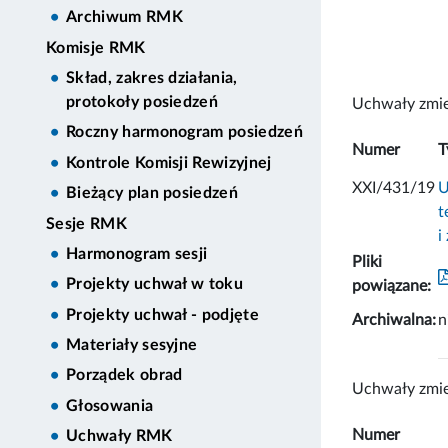
Archiwum RMK
Komisje RMK
Skład, zakres działania,
protokoły posiedzeń
Uchwały zmie
Roczny harmonogram posiedzeń
Numer
T
Kontrole Komisji Rewizyjnej
XXI/431/19
U
Bieżący plan posiedzeń
t
Sesje RMK
i
Harmonogram sesji
Pliki
Projekty uchwał w toku
powiązane:
Projekty uchwał - podjęte
Archiwalna:
n
Materiały sesyjne
Porządek obrad
Uchwały zmie
Głosowania
Numer
Uchwały RMK