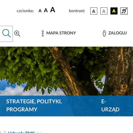
A
A
czcionka:
A
kontrast:
MAPA STRONY
ZALOGUJ
STRATEGIE, POLITYKI,
E-
PROGRAMY
URZĄD