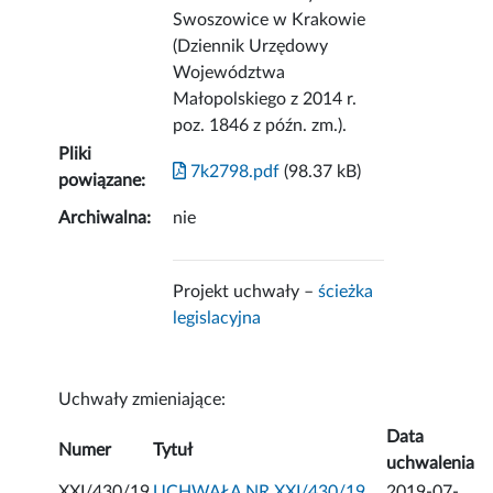
Swoszowice w Krakowie
(Dziennik Urzędowy
Województwa
Małopolskiego z 2014 r.
poz. 1846 z późn. zm.).
Pliki
7k2798.pdf
(98.37 kB)
powiązane:
Archiwalna:
nie
Projekt uchwały –
ścieżka
legislacyjna
Uchwały zmieniające:
Data
Numer
Tytuł
uchwalenia
XXI/430/19
UCHWAŁA NR XXI/430/19
2019-07-