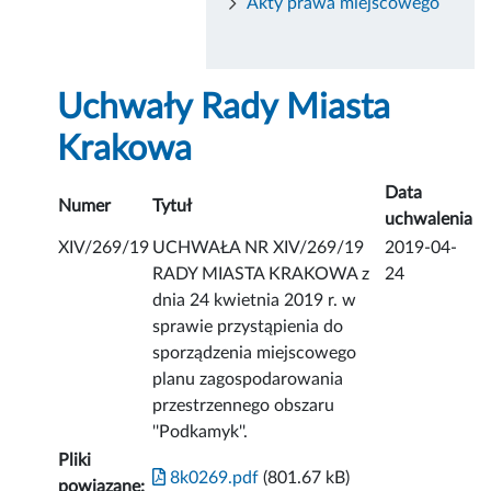
Akty prawa miejscowego
Uchwały Rady Miasta
Krakowa
Data
Numer
Tytuł
uchwalenia
XIV/269/19
UCHWAŁA NR XIV/269/19
2019-04-
RADY MIASTA KRAKOWA z
24
dnia 24 kwietnia 2019 r. w
sprawie przystąpienia do
sporządzenia miejscowego
planu zagospodarowania
przestrzennego obszaru
''Podkamyk''.
Pliki
8k0269.pdf
(801.67 kB)
powiązane: