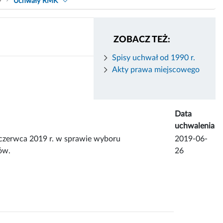
9
Uchwały RMK
ZOBACZ TEŻ:
Spisy uchwał od 1990 r.
Akty prawa miejscowego
Data
uchwalenia
erwca 2019 r. w sprawie wyboru
2019-06-
ów.
26