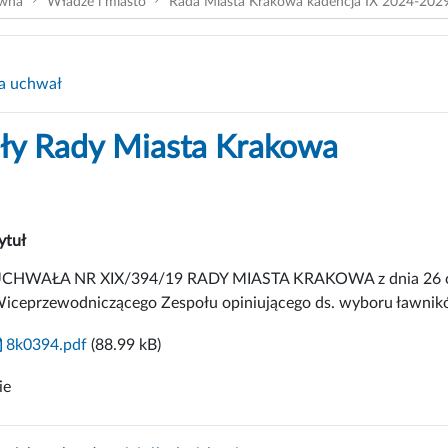
ówna
Władze i miasto
Rada Miasta Krakowa kadencja IX 2024-202
a uchwał
y Rady Miasta Krakowa
ytuł
CHWAŁA NR XIX/394/19 RADY MIASTA KRAKOWA z dnia 26 cz
iceprzewodniczącego Zespołu opiniującego ds. wyboru ławnik
8k0394.pdf
(88.99 kB)
ie