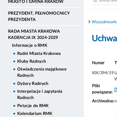
Strona Gł
MIASTO I GMINA KRAKÓW
PREZYDENT, PEŁNOMOCNICY
PREZYDENTA
Wyszukiwark
RADA MIASTA KRAKOWA
Uchwał
KADENCJA IX 2024-2029
Informacje o RMK
Radni Miasta Krakowa
Kluby Radnych
Numer
T
Oświadczenia majątkowe
XIX/394/19
U
Radnych
W
Dyżury Radnych
Pliki
Interpelacje i zapytania
powiązane:
Radnych
Archiwalna:
n
Petycje do RMK
Kalendarium RMK