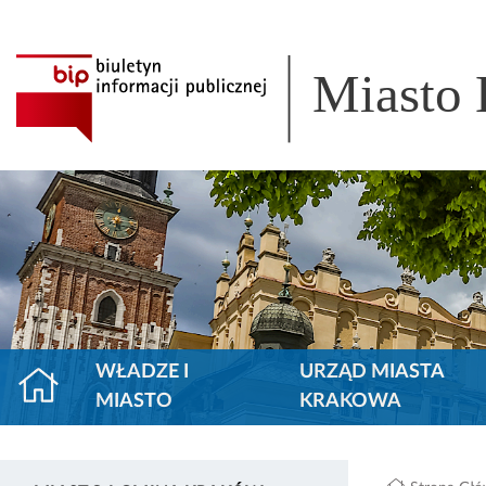
Miasto
WŁADZE I
URZĄD MIASTA
MIASTO
KRAKOWA