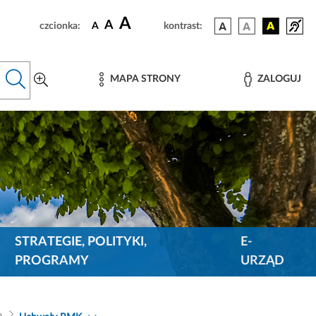
A
A
czcionka:
A
kontrast:
MAPA STRONY
ZALOGUJ
STRATEGIE, POLITYKI,
E-
PROGRAMY
URZĄD