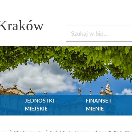
 Kraków
Szukaj w bip
JEDNOSTKI
FINANSE I
MIEJSKIE
MIENIE